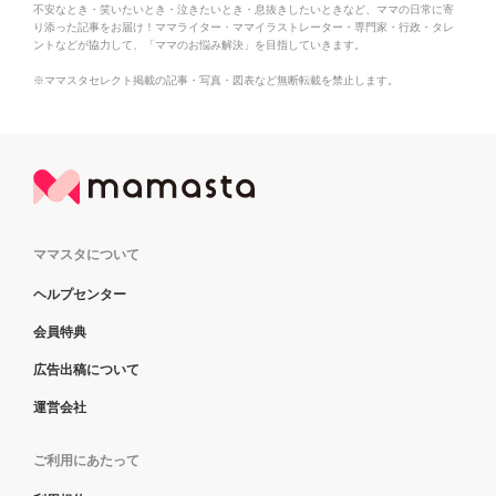
不安なとき・笑いたいとき・泣きたいとき・息抜きしたいときなど、ママの日常に寄
り添った記事をお届け！ママライター・ママイラストレーター・専門家・行政・タレ
ントなどが協力して、「ママのお悩み解決」を目指していきます。
※ママスタセレクト掲載の記事・写真・図表など無断転載を禁止します。
ママスタについて
ヘルプセンター
会員特典
広告出稿について
運営会社
ご利用にあたって