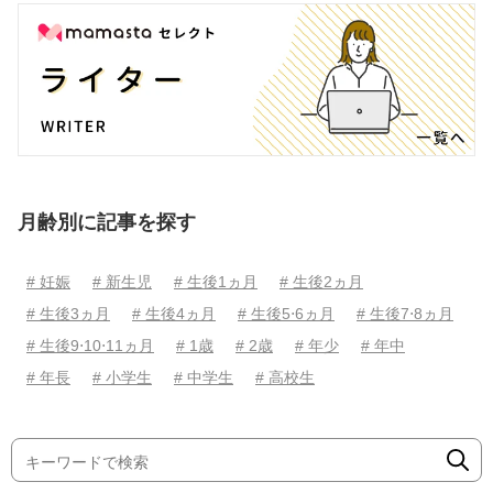
月齢別に記事を探す
# 妊娠
# 新生児
# 生後1ヵ月
# 生後2ヵ月
# 生後3ヵ月
# 生後4ヵ月
# 生後5⋅6ヵ月
# 生後7⋅8ヵ月
# 生後9⋅10⋅11ヵ月
# 1歳
# 2歳
# 年少
# 年中
# 年長
# 小学生
# 中学生
# 高校生