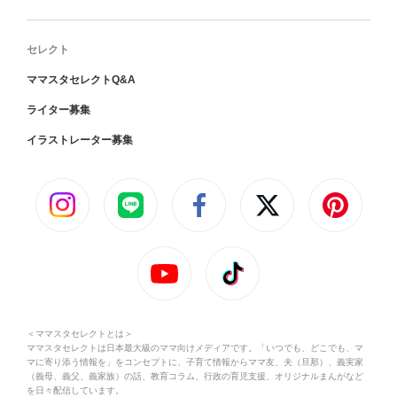
セレクト
ママスタセレクトQ&A
ライター募集
イラストレーター募集
＜ママスタセレクトとは＞
ママスタセレクトは日本最大級のママ向けメディアです。「いつでも、どこでも、マ
マに寄り添う情報を」をコンセプトに、子育て情報からママ友、夫（旦那）、義実家
（義母、義父、義家族）の話、教育コラム、行政の育児支援、オリジナルまんがなど
を日々配信しています。