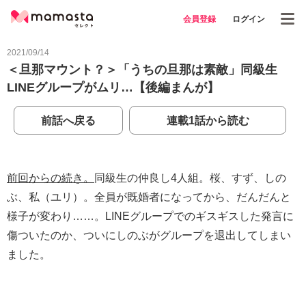
会員登録
ログイン
2021/09/14
＜旦那マウント？＞「うちの旦那は素敵」同級生
LINEグループがムリ…【後編まんが】
前話へ戻る
連載1話から読む
前回からの続き。
同級生の仲良し4人組。桜、すず、しの
ぶ、私（ユリ）。全員が既婚者になってから、だんだんと
様子が変わり……。LINEグループでのギスギスした発言に
傷ついたのか、ついにしのぶがグループを退出してしまい
ました。