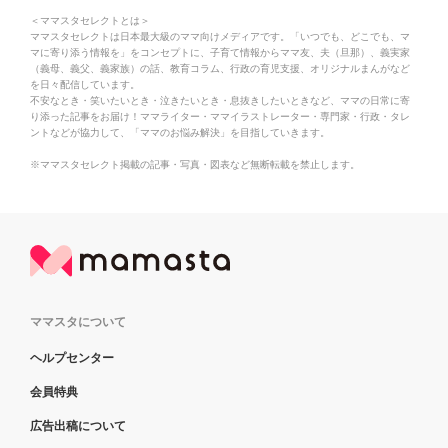
＜ママスタセレクトとは＞
ママスタセレクトは日本最大級のママ向けメディアです。「いつでも、どこでも、マ
マに寄り添う情報を」をコンセプトに、子育て情報からママ友、夫（旦那）、義実家
（義母、義父、義家族）の話、教育コラム、行政の育児支援、オリジナルまんがなど
を日々配信しています。
不安なとき・笑いたいとき・泣きたいとき・息抜きしたいときなど、ママの日常に寄
り添った記事をお届け！ママライター・ママイラストレーター・専門家・行政・タレ
ントなどが協力して、「ママのお悩み解決」を目指していきます。
※ママスタセレクト掲載の記事・写真・図表など無断転載を禁止します。
ママスタについて
ヘルプセンター
会員特典
広告出稿について