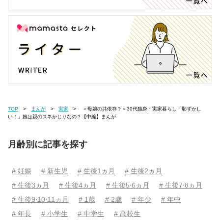
TOP
まんが
実家
＜母娘の共依存？＞30代独身・実家暮らし「恥ずかし
い！」娘は親のスネかじりなの？【中編】まんが
月齢別に記事を探す
# 妊娠
# 新生児
# 生後1ヵ月
# 生後2ヵ月
# 生後3ヵ月
# 生後4ヵ月
# 生後5⋅6ヵ月
# 生後7⋅8ヵ月
# 生後9⋅10⋅11ヵ月
# 1歳
# 2歳
# 年少
# 年中
# 年長
# 小学生
# 中学生
# 高校生