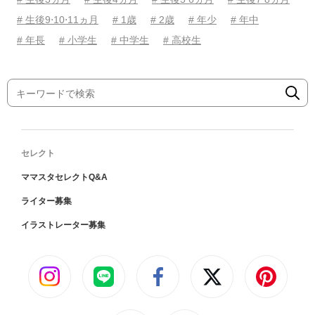
# 生後9⋅10⋅11ヵ月
# 1歳
# 2歳
# 年少
# 年中
# 年長
# 小学生
# 中学生
# 高校生
セレクト
ママスタセレクトQ&A
ライター募集
イラストレーター募集