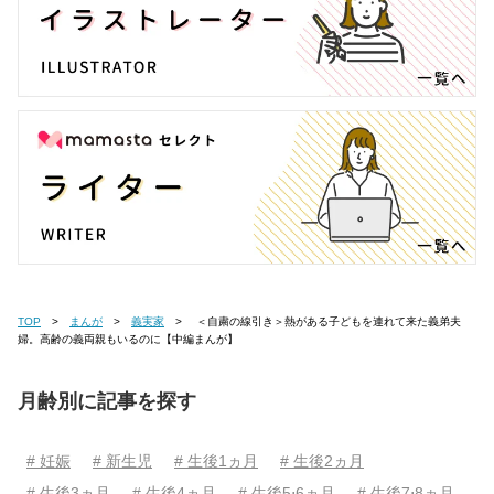
TOP
まんが
義実家
＜自粛の線引き＞熱がある子どもを連れて来た義弟夫
婦。高齢の義両親もいるのに【中編まんが】
月齢別に記事を探す
# 妊娠
# 新生児
# 生後1ヵ月
# 生後2ヵ月
# 生後3ヵ月
# 生後4ヵ月
# 生後5⋅6ヵ月
# 生後7⋅8ヵ月