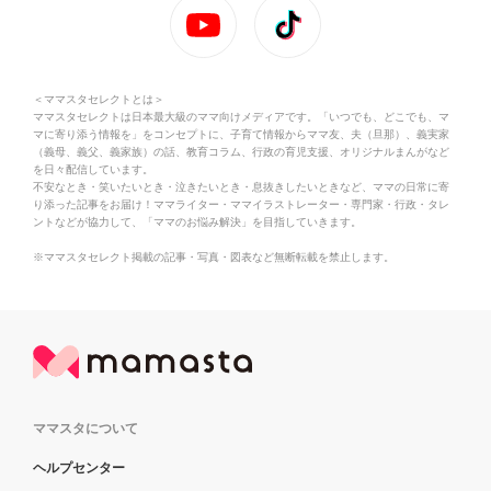
＜ママスタセレクトとは＞
ママスタセレクトは日本最大級のママ向けメディアです。「いつでも、どこでも、マ
マに寄り添う情報を」をコンセプトに、子育て情報からママ友、夫（旦那）、義実家
（義母、義父、義家族）の話、教育コラム、行政の育児支援、オリジナルまんがなど
を日々配信しています。
不安なとき・笑いたいとき・泣きたいとき・息抜きしたいときなど、ママの日常に寄
り添った記事をお届け！ママライター・ママイラストレーター・専門家・行政・タレ
ントなどが協力して、「ママのお悩み解決」を目指していきます。
※ママスタセレクト掲載の記事・写真・図表など無断転載を禁止します。
ママスタについて
ヘルプセンター