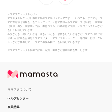
＜ママスタセレクトとは＞
ママスタセレクトは日本最大級のママ向けメディアです。「いつでも、どこでも、マ
マに寄り添う情報を」をコンセプトに、子育て情報からママ友、夫（旦那）、義実家
（義母、義父、義家族）の話、教育コラム、行政の育児支援、オリジナルまんがなど
を日々配信しています。
不安なとき・笑いたいとき・泣きたいとき・息抜きしたいときなど、ママの日常に寄
り添った記事をお届け！ママライター・ママイラストレーター・専門家・行政・タレ
ントなどが協力して、「ママのお悩み解決」を目指していきます。
※ママスタセレクト掲載の記事・写真・図表など無断転載を禁止します。
ママスタについて
ヘルプセンター
会員特典