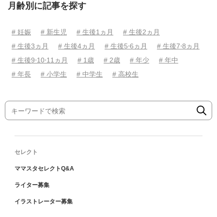
月齢別に記事を探す
# 妊娠
# 新生児
# 生後1ヵ月
# 生後2ヵ月
# 生後3ヵ月
# 生後4ヵ月
# 生後5⋅6ヵ月
# 生後7⋅8ヵ月
# 生後9⋅10⋅11ヵ月
# 1歳
# 2歳
# 年少
# 年中
# 年長
# 小学生
# 中学生
# 高校生
セレクト
ママスタセレクトQ&A
ライター募集
イラストレーター募集