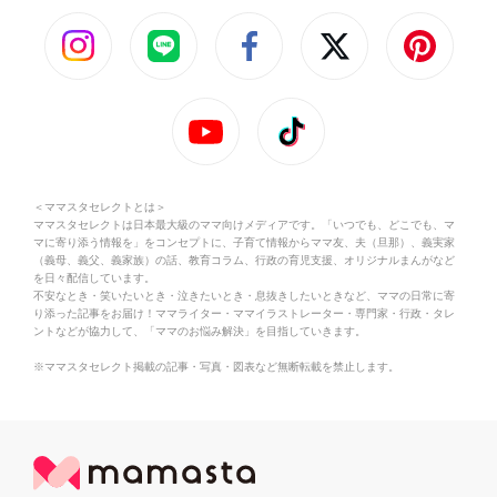
＜ママスタセレクトとは＞
ママスタセレクトは日本最大級のママ向けメディアです。「いつでも、どこでも、マ
マに寄り添う情報を」をコンセプトに、子育て情報からママ友、夫（旦那）、義実家
（義母、義父、義家族）の話、教育コラム、行政の育児支援、オリジナルまんがなど
を日々配信しています。
不安なとき・笑いたいとき・泣きたいとき・息抜きしたいときなど、ママの日常に寄
り添った記事をお届け！ママライター・ママイラストレーター・専門家・行政・タレ
ントなどが協力して、「ママのお悩み解決」を目指していきます。
※ママスタセレクト掲載の記事・写真・図表など無断転載を禁止します。