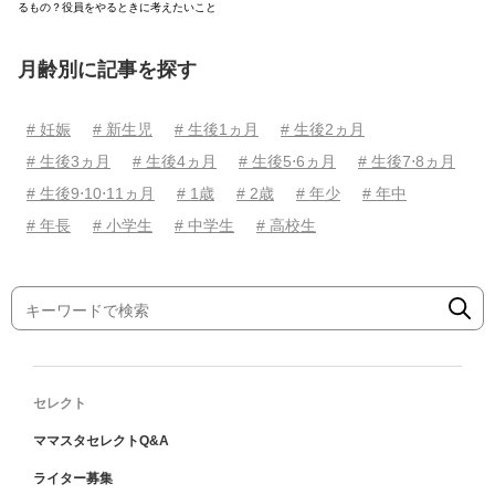
るもの？役員をやるときに考えたいこと
月齢別に記事を探す
# 妊娠
# 新生児
# 生後1ヵ月
# 生後2ヵ月
# 生後3ヵ月
# 生後4ヵ月
# 生後5⋅6ヵ月
# 生後7⋅8ヵ月
# 生後9⋅10⋅11ヵ月
# 1歳
# 2歳
# 年少
# 年中
# 年長
# 小学生
# 中学生
# 高校生
セレクト
ママスタセレクトQ&A
ライター募集