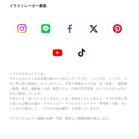
イラストレーター募集
＜ママスタセレクトとは＞
ママスタセレクトは日本最大級のママ向けメディアです。「いつでも、どこでも、マ
マに寄り添う情報を」をコンセプトに、子育て情報からママ友、夫（旦那）、義実家
（義母、義父、義家族）の話、教育コラム、行政の育児支援、オリジナルまんがなど
を日々配信しています。
不安なとき・笑いたいとき・泣きたいとき・息抜きしたいときなど、ママの日常に寄
り添った記事をお届け！ママライター・ママイラストレーター・専門家・行政・タレ
ントなどが協力して、「ママのお悩み解決」を目指していきます。
※ママスタセレクト掲載の記事・写真・図表など無断転載を禁止します。