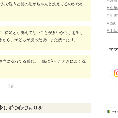
# 妊娠
一人で洗うと髪の毛がちゃんと洗えてるのかわか
# 生
# 生後
# 2歳
# 中
ど、襟足とか洗えてないことが多いから手を出し
るから、子どもが洗った後にまた洗ったり』
ママ
適当に洗ってる感じ。一緒に入ったときによく洗
広告
少しずつ心づもりを