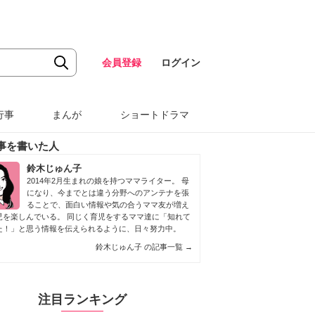
会員登録
ログイン
行事
まんが
ショートドラマ
事を書いた人
鈴木じゅん子
2014年2月生まれの娘を持つママライター。 母
になり、今までとは違う分野へのアンテナを張
ることで、面白い情報や気の合うママ友が増え
児を楽しんでいる。 同じく育児をするママ達に「知れて
た！」と思う情報を伝えられるように、日々努力中。
鈴木じゅん子 の記事一覧
→
注目ランキング