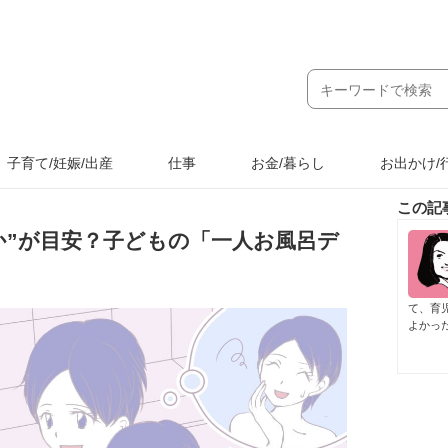
子育て/妊娠/出産
仕事
お金/暮らし
お出かけ/
この記
か”が目安？子どもの「一人お風呂デ
て、育
よかっ