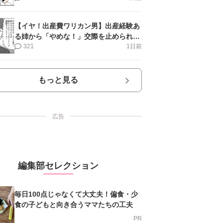
【イヤ！出産費ワリカン男】出産経験あ
る姉から「やめな！」交際を止められ＜
第12話＞#4コマ母道場
321
1日前
もっと見る
広告
編集部セレクション
毎日100点じゃなくて大丈夫！偏食・少
食の子どもと向き合うママたちの工夫
PR