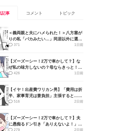
気記事
コメント
トピック
＜義両親と夫にハメられた！＞八方塞が
りの私「バカみたい…」同居以外に選択
肢がない【第5話まんが】
371
1日前
【ズーズーシー！2万で車かして？】な
ぜ私の味方しないの？母ならきっと！＜
第17話＞#4コマ母道場
426
1日前
【イヤ！出産費ワリカン男】「費用は折
半、家事育児は妻負担」主張すると…＜
第11話＞#4コマ母道場
516
2日前
【ズーズーシー！2万で車かして？】夫
に愚痴るドン引き「ありえないよ！」＜
第16話＞#4コマ母道場
279
2日前