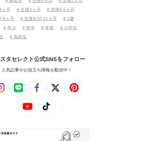
# 新生児
# 生後1ヵ月
# 生後2ヵ月
後3ヵ月
# 生後4ヵ月
# 生後5⋅6ヵ月
7⋅8ヵ月
# 生後9⋅10⋅11ヵ月
# 1歳
# 年少
# 年中
# 年長
# 小学生
学生
# 高校生
スタセレクト公式SNSをフォロー
人気記事やお役立ち情報を配信中！