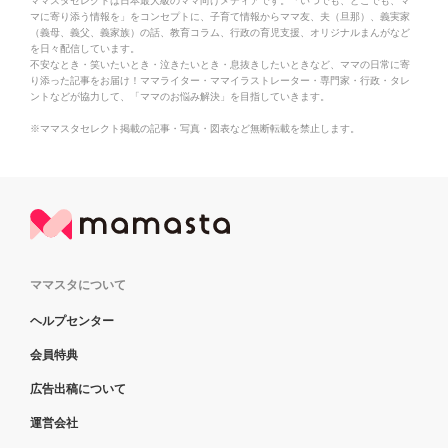
ママスタセレクトは日本最大級のママ向けメディアです。「いつでも、どこでも、マ
マに寄り添う情報を」をコンセプトに、子育て情報からママ友、夫（旦那）、義実家
（義母、義父、義家族）の話、教育コラム、行政の育児支援、オリジナルまんがなど
を日々配信しています。
不安なとき・笑いたいとき・泣きたいとき・息抜きしたいときなど、ママの日常に寄
り添った記事をお届け！ママライター・ママイラストレーター・専門家・行政・タレ
ントなどが協力して、「ママのお悩み解決」を目指していきます。
※ママスタセレクト掲載の記事・写真・図表など無断転載を禁止します。
ママスタについて
ヘルプセンター
会員特典
広告出稿について
運営会社