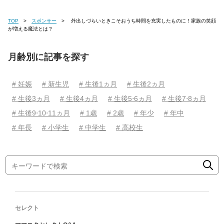
TOP
スポンサー
外出しづらいときこそおうち時間を充実したものに！家族の笑顔
が増える魔法とは？
月齢別に記事を探す
# 妊娠
# 新生児
# 生後1ヵ月
# 生後2ヵ月
# 生後3ヵ月
# 生後4ヵ月
# 生後5⋅6ヵ月
# 生後7⋅8ヵ月
# 生後9⋅10⋅11ヵ月
# 1歳
# 2歳
# 年少
# 年中
# 年長
# 小学生
# 中学生
# 高校生
セレクト