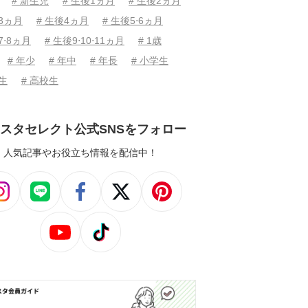
# 新生児
# 生後1ヵ月
# 生後2ヵ月
後3ヵ月
# 生後4ヵ月
# 生後5⋅6ヵ月
7⋅8ヵ月
# 生後9⋅10⋅11ヵ月
# 1歳
# 年少
# 年中
# 年長
# 小学生
学生
# 高校生
スタセレクト公式SNSをフォロー
人気記事やお役立ち情報を配信中！