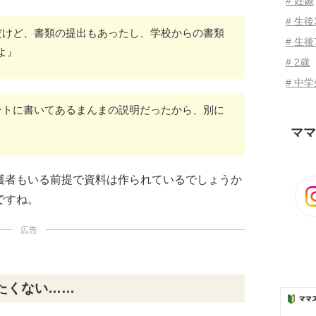
# 妊娠
# 生
だけど、書類の提出もあったし、学校からの書類
# 生後
よ』
# 2歳
# 中
ントに書いてあるまんまの説明だったから、別に
ママ
護者もいる前提で資料は作られているでしょうか
ですね。
広告
たくない……