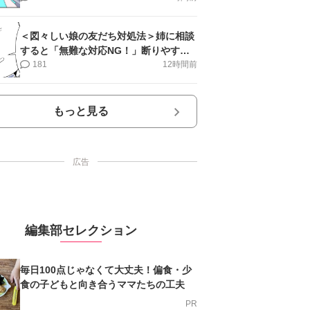
＜図々しい娘の友だち対処法＞姉に相談
すると「無難な対応NG！」断りやすい
文句は…【第2話まんが】
181
12時間前
もっと見る
広告
編集部セレクション
毎日100点じゃなくて大丈夫！偏食・少
食の子どもと向き合うママたちの工夫
PR