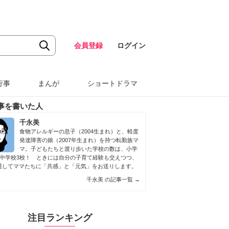
会員登録
ログイン
行事
まんが
ショートドラマ
事を書いた人
千永美
食物アレルギーの息子（2004生まれ）と、軽度
発達障害の娘（2007年生まれ）を持つ転勤族マ
マ。子どもたちと渡り歩いた学校の数は、小学
＋中学校3校！ ときには自分の子育て経験も交えつつ、
通してママたちに「共感」と「元気」をお送りします。
千永美 の記事一覧
→
注目ランキング