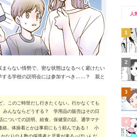
人
1
2
収まらない情勢で、密な状態はなるべく避けたい
学する学校の説明会には参加すべき……？ 親と
3
ど、このご時世だし行きたくない。行かなくても
 みんなならどうする？ 学用品の販売はその日
活についての説明、給食、保健室の話、通学マナ
4
の連絡。体操着とかは事前にもう頼んである！ 小
、かなりの人数の保護者と児童が来るっぽいんだ