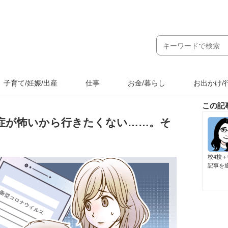
子育て/妊娠/出産
仕事
お金/暮らし
お出かけ/
この記
症が怖いから行きたくない……。そ
校4校
記事を