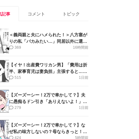
気記事
コメント
トピック
＜義両親と夫にハメられた！＞八方塞が
りの私「バカみたい…」同居以外に選択
肢がない【第5話まんが】
369
16時間前
【イヤ！出産費ワリカン男】「費用は折
半、家事育児は妻負担」主張すると…＜
第11話＞#4コマ母道場
515
1日前
【ズーズーシー！2万で車かして？】夫
に愚痴るドン引き「ありえないよ！」＜
第16話＞#4コマ母道場
279
1日前
【ズーズーシー！2万で車かして？】な
ぜ私の味方しないの？母ならきっと！＜
第17話＞#4コマ母道場
424
5時間前