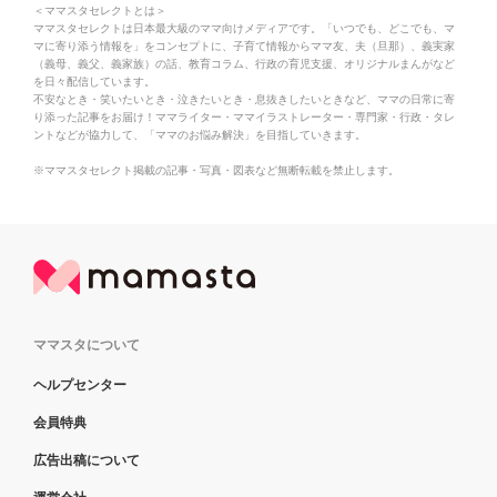
＜ママスタセレクトとは＞
ママスタセレクトは日本最大級のママ向けメディアです。「いつでも、どこでも、マ
マに寄り添う情報を」をコンセプトに、子育て情報からママ友、夫（旦那）、義実家
（義母、義父、義家族）の話、教育コラム、行政の育児支援、オリジナルまんがなど
を日々配信しています。
不安なとき・笑いたいとき・泣きたいとき・息抜きしたいときなど、ママの日常に寄
り添った記事をお届け！ママライター・ママイラストレーター・専門家・行政・タレ
ントなどが協力して、「ママのお悩み解決」を目指していきます。
※ママスタセレクト掲載の記事・写真・図表など無断転載を禁止します。
ママスタについて
ヘルプセンター
会員特典
広告出稿について