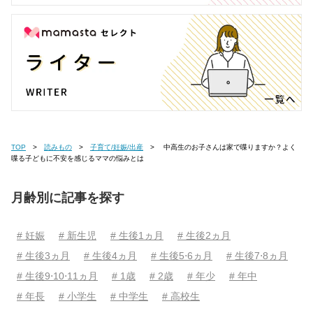
TOP
読みもの
子育て/妊娠/出産
中高生のお子さんは家で喋りますか？よく
喋る子どもに不安を感じるママの悩みとは
月齢別に記事を探す
# 妊娠
# 新生児
# 生後1ヵ月
# 生後2ヵ月
# 生後3ヵ月
# 生後4ヵ月
# 生後5⋅6ヵ月
# 生後7⋅8ヵ月
# 生後9⋅10⋅11ヵ月
# 1歳
# 2歳
# 年少
# 年中
# 年長
# 小学生
# 中学生
# 高校生