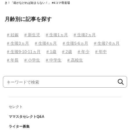
き！「箱がなければ始まらない！」 #4コマ母道場
月齢別に記事を探す
# 妊娠
# 新生児
# 生後1ヵ月
# 生後2ヵ月
# 生後3ヵ月
# 生後4ヵ月
# 生後5⋅6ヵ月
# 生後7⋅8ヵ月
# 生後9⋅10⋅11ヵ月
# 1歳
# 2歳
# 年少
# 年中
# 年長
# 小学生
# 中学生
# 高校生
セレクト
ママスタセレクトQ&A
ライター募集