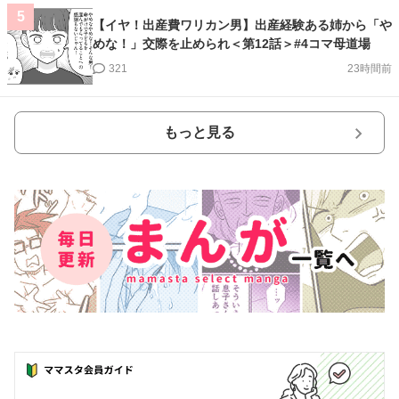
5
【イヤ！出産費ワリカン男】出産経験ある姉から「や
めな！」交際を止められ＜第12話＞#4コマ母道場
321
23時間前
もっと見る