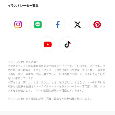
イラストレーター募集
＜ママスタセレクトとは＞
ママスタセレクトは日本最大級のママ向けメディアです。「いつでも、どこでも、マ
マに寄り添う情報を」をコンセプトに、子育て情報からママ友、夫（旦那）、義実家
（義母、義父、義家族）の話、教育コラム、行政の育児支援、オリジナルまんがなど
を日々配信しています。
不安なとき・笑いたいとき・泣きたいとき・息抜きしたいときなど、ママの日常に寄
り添った記事をお届け！ママライター・ママイラストレーター・専門家・行政・タレ
ントなどが協力して、「ママのお悩み解決」を目指していきます。
※ママスタセレクト掲載の記事・写真・図表など無断転載を禁止します。