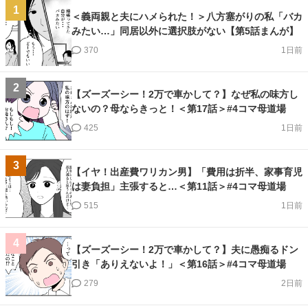
1
＜義両親と夫にハメられた！＞八方塞がりの私「バカ
みたい…」同居以外に選択肢がない【第5話まんが】
370
1日前
2
【ズーズーシー！2万で車かして？】なぜ私の味方し
ないの？母ならきっと！＜第17話＞#4コマ母道場
425
1日前
3
【イヤ！出産費ワリカン男】「費用は折半、家事育児
は妻負担」主張すると…＜第11話＞#4コマ母道場
515
1日前
4
【ズーズーシー！2万で車かして？】夫に愚痴るドン
引き「ありえないよ！」＜第16話＞#4コマ母道場
279
2日前