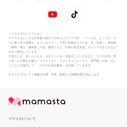
＜ママスタセレクトとは＞
ママスタセレクトは日本最大級のママ向けメディアです。「いつでも、どこでも、マ
マに寄り添う情報を」をコンセプトに、子育て情報からママ友、夫（旦那）、義実家
（義母、義父、義家族）の話、教育コラム、行政の育児支援、オリジナルまんがなど
を日々配信しています。
不安なとき・笑いたいとき・泣きたいとき・息抜きしたいときなど、ママの日常に寄
り添った記事をお届け！ママライター・ママイラストレーター・専門家・行政・タレ
ントなどが協力して、「ママのお悩み解決」を目指していきます。
※ママスタセレクト掲載の記事・写真・図表など無断転載を禁止します。
ママスタについて