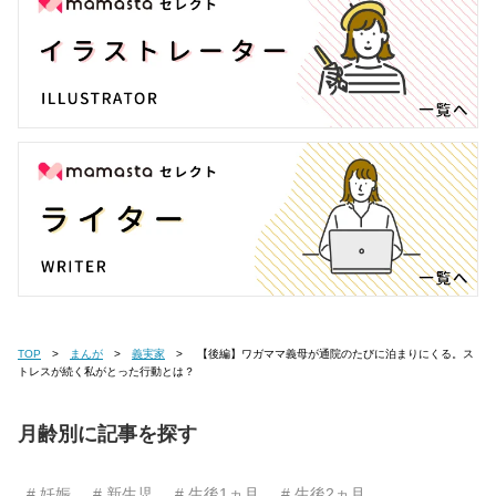
TOP
まんが
義実家
【後編】ワガママ義母が通院のたびに泊まりにくる。ス
トレスが続く私がとった行動とは？
月齢別に記事を探す
# 妊娠
# 新生児
# 生後1ヵ月
# 生後2ヵ月