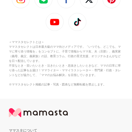
＜ママスタセレクトとは＞
ママスタセレクトは日本最大級のママ向けメディアです。「いつでも、どこでも、マ
マに寄り添う情報を」をコンセプトに、子育て情報からママ友、夫（旦那）、義実家
（義母、義父、義家族）の話、教育コラム、行政の育児支援、オリジナルまんがなど
を日々配信しています。
不安なとき・笑いたいとき・泣きたいとき・息抜きしたいときなど、ママの日常に寄
り添った記事をお届け！ママライター・ママイラストレーター・専門家・行政・タレ
ントなどが協力して、「ママのお悩み解決」を目指していきます。
※ママスタセレクト掲載の記事・写真・図表など無断転載を禁止します。
ママスタについて