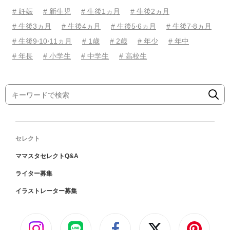
# 妊娠
# 新生児
# 生後1ヵ月
# 生後2ヵ月
# 生後3ヵ月
# 生後4ヵ月
# 生後5⋅6ヵ月
# 生後7⋅8ヵ月
# 生後9⋅10⋅11ヵ月
# 1歳
# 2歳
# 年少
# 年中
# 年長
# 小学生
# 中学生
# 高校生
セレクト
ママスタセレクトQ&A
ライター募集
イラストレーター募集