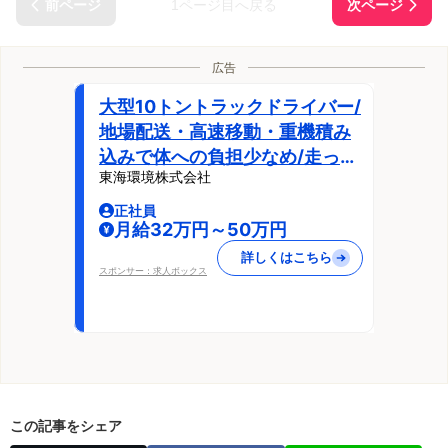
1ページ目へ戻る
広告
大型10トントラックドライバー/
地場配送・高速移動・重機積み
込みで体への負担少なめ/走った
東海環境株式会社
分だけ稼げる職場/月収50万円
も可能
正社員
月給32万円～50万円
詳しくはこちら
スポンサー：求人ボックス
この記事をシェア