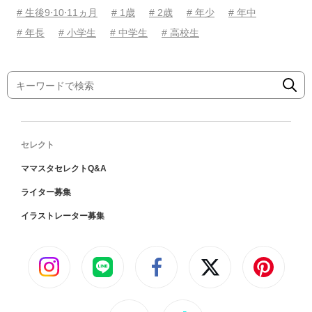
# 生後9⋅10⋅11ヵ月
# 1歳
# 2歳
# 年少
# 年中
# 年長
# 小学生
# 中学生
# 高校生
セレクト
ママスタセレクトQ&A
ライター募集
イラストレーター募集