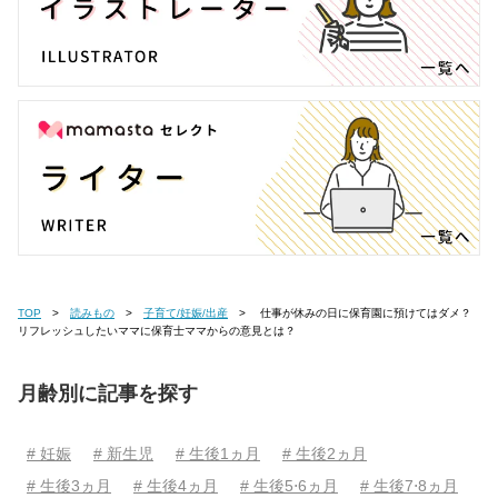
TOP
読みもの
子育て/妊娠/出産
仕事が休みの日に保育園に預けてはダメ？
リフレッシュしたいママに保育士ママからの意見とは？
月齢別に記事を探す
# 妊娠
# 新生児
# 生後1ヵ月
# 生後2ヵ月
# 生後3ヵ月
# 生後4ヵ月
# 生後5⋅6ヵ月
# 生後7⋅8ヵ月