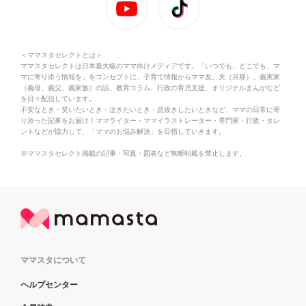
＜ママスタセレクトとは＞
ママスタセレクトは日本最大級のママ向けメディアです。「いつでも、どこでも、マ
マに寄り添う情報を」をコンセプトに、子育て情報からママ友、夫（旦那）、義実家
（義母、義父、義家族）の話、教育コラム、行政の育児支援、オリジナルまんがなど
を日々配信しています。
不安なとき・笑いたいとき・泣きたいとき・息抜きしたいときなど、ママの日常に寄
り添った記事をお届け！ママライター・ママイラストレーター・専門家・行政・タレ
ントなどが協力して、「ママのお悩み解決」を目指していきます。
※ママスタセレクト掲載の記事・写真・図表など無断転載を禁止します。
ママスタについて
ヘルプセンター