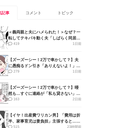
気記事
コメント
トピック
＜義両親と夫にハメられた！＞なぜ？一
転してテキパキ動く夫「しばらく同居」
提案され【第4話まんが】
419
1日前
【ズーズーシー！2万で車かして？】夫
に愚痴るドン引き「ありえないよ！」＜
第16話＞#4コマ母道場
279
1日前
【ズーズーシー！2万で車かして？】唖
然も…すぐに連絡が「私も貸さない」＜
第15話＞#4コマ母道場
163
2日前
【イヤ！出産費ワリカン男】「費用は折
半、家事育児は妻負担」主張すると…＜
第11話＞#4コマ母道場
515
23時間前