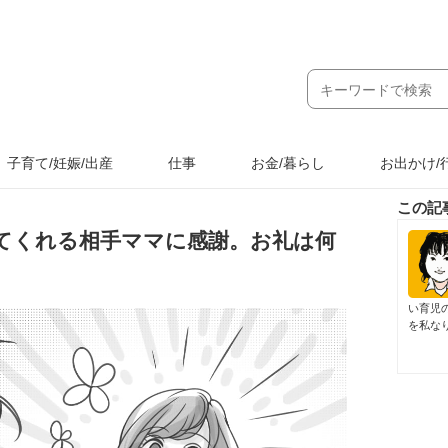
子育て/妊娠/出産
仕事
お金/暮らし
お出かけ/
この記
てくれる相手ママに感謝。お礼は何
い育児
を私な