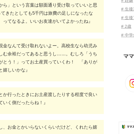
# 妊娠
から」という言葉は額面通り受け取っていいと思
# 生
ってきたとしても5千円は旅費の足しになったな
# 生後
 ってなるよ。いいお友達がいてよかったね』
# 2歳
# 中
現金なんて受け取れないよー。高校生なら幼児み
しむ余裕だってあると思うし……。むしろ「うち
ママ
がとう！」ってお土産買っていくわ！ 「ありが
と嬉しいかな』
とか行ったときにお土産渡したりする程度で良い
ていく側だったらね！』
し、お金とかいらないくらいだけど、くれたら嬉