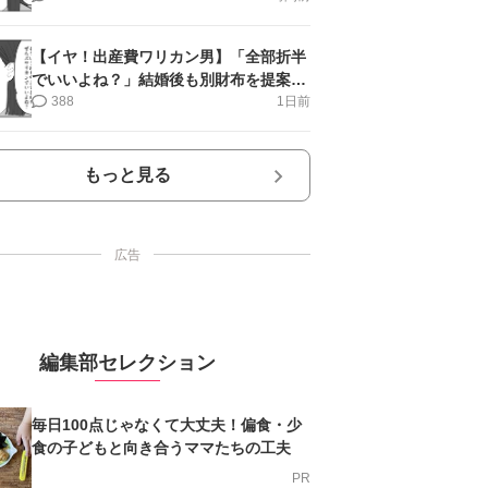
【イヤ！出産費ワリカン男】「全部折半
でいいよね？」結婚後も別財布を提案＜
第10話＞#4コマ母道場
388
1日前
もっと見る
広告
編集部セレクション
毎日100点じゃなくて大丈夫！偏食・少
食の子どもと向き合うママたちの工夫
PR