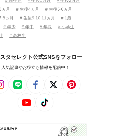
# 新生児
# 生後1ヵ月
# 生後2ヵ月
後3ヵ月
# 生後4ヵ月
# 生後5⋅6ヵ月
7⋅8ヵ月
# 生後9⋅10⋅11ヵ月
# 1歳
# 年少
# 年中
# 年長
# 小学生
学生
# 高校生
スタセレクト公式SNSをフォロー
人気記事やお役立ち情報を配信中！