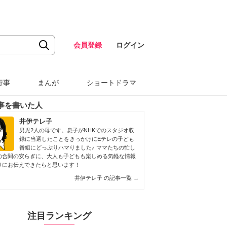
会員登録
ログイン
行事
まんが
ショートドラマ
事を書いた人
井伊テレ子
男児2人の母です。息子がNHKでのスタジオ収
録に当選したことをきっかけにEテレの子ども
番組にどっぷりハマりました♪ ママたちの忙し
の合間の安らぎに、大人も子どもも楽しめる気軽な情報
りにお伝えできたらと思います！
井伊テレ子 の記事一覧
→
注目ランキング