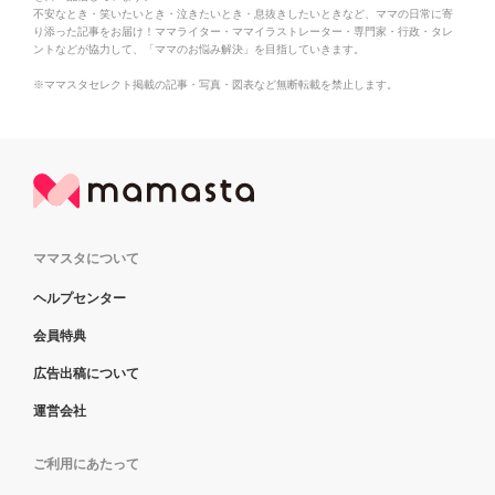
不安なとき・笑いたいとき・泣きたいとき・息抜きしたいときなど、ママの日常に寄
り添った記事をお届け！ママライター・ママイラストレーター・専門家・行政・タレ
ントなどが協力して、「ママのお悩み解決」を目指していきます。
※ママスタセレクト掲載の記事・写真・図表など無断転載を禁止します。
ママスタについて
ヘルプセンター
会員特典
広告出稿について
運営会社
ご利用にあたって