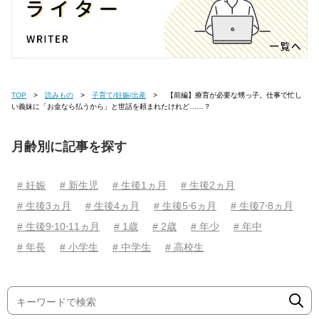
TOP
読みもの
子育て/妊娠/出産
【前編】療育が必要な甥っ子。仕事で忙し
い義妹に「お金なら払うから」と世話を頼まれたけれど……？
月齢別に記事を探す
# 妊娠
# 新生児
# 生後1ヵ月
# 生後2ヵ月
# 生後3ヵ月
# 生後4ヵ月
# 生後5⋅6ヵ月
# 生後7⋅8ヵ月
# 生後9⋅10⋅11ヵ月
# 1歳
# 2歳
# 年少
# 年中
# 年長
# 小学生
# 中学生
# 高校生