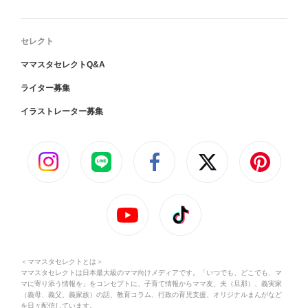
セレクト
ママスタセレクトQ&A
ライター募集
イラストレーター募集
＜ママスタセレクトとは＞
ママスタセレクトは日本最大級のママ向けメディアです。「いつでも、どこでも、マ
マに寄り添う情報を」をコンセプトに、子育て情報からママ友、夫（旦那）、義実家
（義母、義父、義家族）の話、教育コラム、行政の育児支援、オリジナルまんがなど
を日々配信しています。