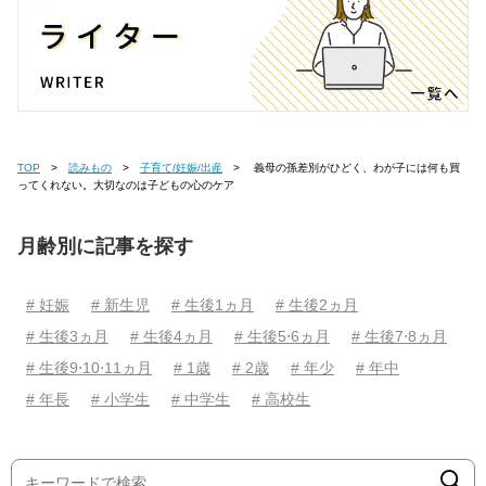
TOP
読みもの
子育て/妊娠/出産
義母の孫差別がひどく、わが子には何も買
ってくれない。大切なのは子どもの心のケア
月齢別に記事を探す
# 妊娠
# 新生児
# 生後1ヵ月
# 生後2ヵ月
# 生後3ヵ月
# 生後4ヵ月
# 生後5⋅6ヵ月
# 生後7⋅8ヵ月
# 生後9⋅10⋅11ヵ月
# 1歳
# 2歳
# 年少
# 年中
# 年長
# 小学生
# 中学生
# 高校生