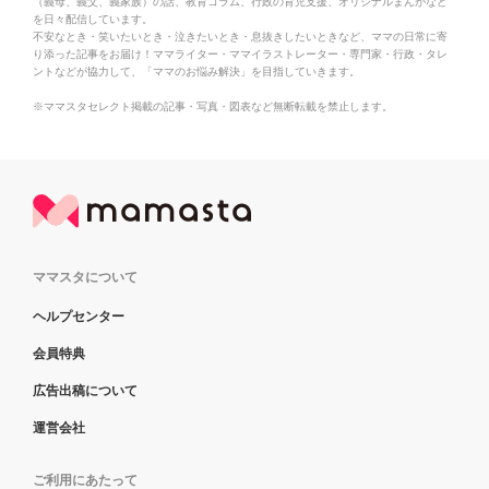
（義母、義父、義家族）の話、教育コラム、行政の育児支援、オリジナルまんがなど
を日々配信しています。
不安なとき・笑いたいとき・泣きたいとき・息抜きしたいときなど、ママの日常に寄
り添った記事をお届け！ママライター・ママイラストレーター・専門家・行政・タレ
ントなどが協力して、「ママのお悩み解決」を目指していきます。
※ママスタセレクト掲載の記事・写真・図表など無断転載を禁止します。
ママスタについて
ヘルプセンター
会員特典
広告出稿について
運営会社
ご利用にあたって