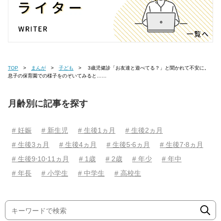
TOP
まんが
子ども
3歳児健診「お友達と遊べてる？」と聞かれて不安に。
息子の保育園での様子をのぞいてみると……
月齢別に記事を探す
# 妊娠
# 新生児
# 生後1ヵ月
# 生後2ヵ月
# 生後3ヵ月
# 生後4ヵ月
# 生後5⋅6ヵ月
# 生後7⋅8ヵ月
# 生後9⋅10⋅11ヵ月
# 1歳
# 2歳
# 年少
# 年中
# 年長
# 小学生
# 中学生
# 高校生