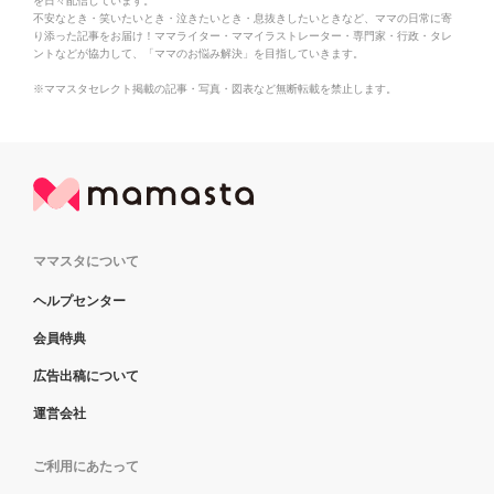
を日々配信しています。
不安なとき・笑いたいとき・泣きたいとき・息抜きしたいときなど、ママの日常に寄
り添った記事をお届け！ママライター・ママイラストレーター・専門家・行政・タレ
ントなどが協力して、「ママのお悩み解決」を目指していきます。
※ママスタセレクト掲載の記事・写真・図表など無断転載を禁止します。
ママスタについて
ヘルプセンター
会員特典
広告出稿について
運営会社
ご利用にあたって