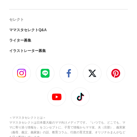
セレクト
ママスタセレクトQ&A
ライター募集
イラストレーター募集
＜ママスタセレクトとは＞
ママスタセレクトは日本最大級のママ向けメディアです。「いつでも、どこでも、マ
マに寄り添う情報を」をコンセプトに、子育て情報からママ友、夫（旦那）、義実家
（義母、義父、義家族）の話、教育コラム、行政の育児支援、オリジナルまんがなど