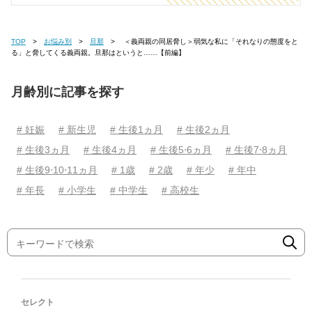
TOP
お悩み別
旦那
＜義両親の同居脅し＞弱気な私に「それなりの態度をと
る」と脅してくる義両親。旦那はというと……【前編】
月齢別に記事を探す
# 妊娠
# 新生児
# 生後1ヵ月
# 生後2ヵ月
# 生後3ヵ月
# 生後4ヵ月
# 生後5⋅6ヵ月
# 生後7⋅8ヵ月
# 生後9⋅10⋅11ヵ月
# 1歳
# 2歳
# 年少
# 年中
# 年長
# 小学生
# 中学生
# 高校生
セレクト