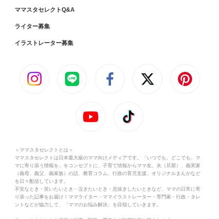
ママスタセレクトQ&A
ライター募集
イラストレーター募集
＜ママスタセレクトとは＞
ママスタセレクトは日本最大級のママ向けメディアです。「いつでも、どこでも、マ
マに寄り添う情報を」をコンセプトに、子育て情報からママ友、夫（旦那）、義実家
（義母、義父、義家族）の話、教育コラム、行政の育児支援、オリジナルまんがなど
を日々配信しています。
不安なとき・笑いたいとき・泣きたいとき・息抜きしたいときなど、ママの日常に寄
り添った記事をお届け！ママライター・ママイラストレーター・専門家・行政・タレ
ントなどが協力して、「ママのお悩み解決」を目指していきます。