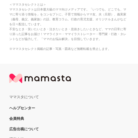
＜ママスタセレクトとは＞
ママスタセレクトは日本最大級のママ向けメディアです。「いつでも、どこでも、マ
マに寄り添う情報を」をコンセプトに、子育て情報からママ友、夫（旦那）、義実家
（義母、義父、義家族）の話、教育コラム、行政の育児支援、オリジナルまんがなど
を日々配信しています。
不安なとき・笑いたいとき・泣きたいとき・息抜きしたいときなど、ママの日常に寄
り添った記事をお届け！ママライター・ママイラストレーター・専門家・行政・タレ
ントなどが協力して、「ママのお悩み解決」を目指していきます。
※ママスタセレクト掲載の記事・写真・図表など無断転載を禁止します。
ママスタについて
ヘルプセンター
会員特典
広告出稿について