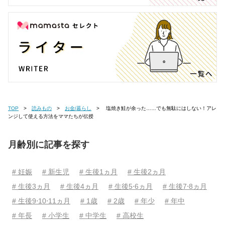
TOP
読みもの
お金/暮らし
塩焼き鮭が余った……でも無駄にはしない！アレ
ンジして使える方法をママたちが伝授
月齢別に記事を探す
# 妊娠
# 新生児
# 生後1ヵ月
# 生後2ヵ月
# 生後3ヵ月
# 生後4ヵ月
# 生後5⋅6ヵ月
# 生後7⋅8ヵ月
# 生後9⋅10⋅11ヵ月
# 1歳
# 2歳
# 年少
# 年中
# 年長
# 小学生
# 中学生
# 高校生