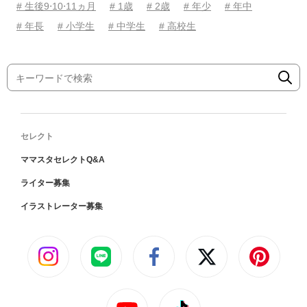
# 生後9⋅10⋅11ヵ月
# 1歳
# 2歳
# 年少
# 年中
# 年長
# 小学生
# 中学生
# 高校生
セレクト
ママスタセレクトQ&A
ライター募集
イラストレーター募集