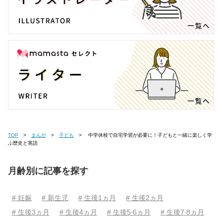
TOP
まんが
子ども
中学休校で自宅学習が必要に！子どもと一緒に楽しく学
ぶ歴史と英語
月齢別に記事を探す
# 妊娠
# 新生児
# 生後1ヵ月
# 生後2ヵ月
# 生後3ヵ月
# 生後4ヵ月
# 生後5⋅6ヵ月
# 生後7⋅8ヵ月