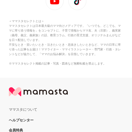
＜ママスタセレクトとは＞
ママスタセレクトは日本最大級のママ向けメディアです。「いつでも、どこでも、マ
マに寄り添う情報を」をコンセプトに、子育て情報からママ友、夫（旦那）、義実家
（義母、義父、義家族）の話、教育コラム、行政の育児支援、オリジナルまんがなど
を日々配信しています。
不安なとき・笑いたいとき・泣きたいとき・息抜きしたいときなど、ママの日常に寄
り添った記事をお届け！ママライター・ママイラストレーター・専門家・行政・タレ
ントなどが協力して、「ママのお悩み解決」を目指していきます。
※ママスタセレクト掲載の記事・写真・図表など無断転載を禁止します。
ママスタについて
ヘルプセンター
会員特典