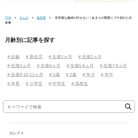
TOP
まんが
義実家
非常識な義姉が許せない！あまりの態度にブチ切れた出
来事
月齢別に記事を探す
# 妊娠
# 新生児
# 生後1ヵ月
# 生後2ヵ月
# 生後3ヵ月
# 生後4ヵ月
# 生後5⋅6ヵ月
# 生後7⋅8ヵ月
# 生後9⋅10⋅11ヵ月
# 1歳
# 2歳
# 年少
# 年中
# 年長
# 小学生
# 中学生
# 高校生
セレクト