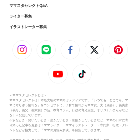
ママスタセレクトQ&A
ライター募集
イラストレーター募集
＜ママスタセレクトとは＞
ママスタセレクトは日本最大級のママ向けメディアです。「いつでも、どこでも、マ
マに寄り添う情報を」をコンセプトに、子育て情報からママ友、夫（旦那）、義実家
（義母、義父、義家族）の話、教育コラム、行政の育児支援、オリジナルまんがなど
を日々配信しています。
不安なとき・笑いたいとき・泣きたいとき・息抜きしたいときなど、ママの日常に寄
り添った記事をお届け！ママライター・ママイラストレーター・専門家・行政・タレ
ントなどが協力して、「ママのお悩み解決」を目指していきます。