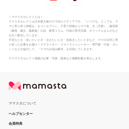
＜ママスタセレクトとは＞
ママスタセレクトは日本最大級のママ向けメディアです。「いつでも、どこでも、マ
マに寄り添う情報を」をコンセプトに、子育て情報からママ友、夫（旦那）、義実家
（義母、義父、義家族）の話、教育コラム、行政の育児支援、オリジナルまんがなど
を日々配信しています。
不安なとき・笑いたいとき・泣きたいとき・息抜きしたいときなど、ママの日常に寄
り添った記事をお届け！ママライター・ママイラストレーター・専門家・行政・タレ
ントなどが協力して、「ママのお悩み解決」を目指していきます。
※ママスタセレクト掲載の記事・写真・図表など無断転載を禁止します。
ママスタについて
ヘルプセンター
会員特典