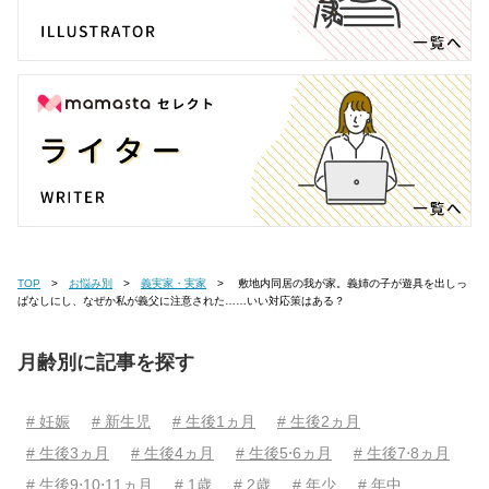
TOP
お悩み別
義実家・実家
敷地内同居の我が家。義姉の子が遊具を出しっ
ぱなしにし、なぜか私が義父に注意された……いい対応策はある？
月齢別に記事を探す
# 妊娠
# 新生児
# 生後1ヵ月
# 生後2ヵ月
# 生後3ヵ月
# 生後4ヵ月
# 生後5⋅6ヵ月
# 生後7⋅8ヵ月
# 生後9⋅10⋅11ヵ月
# 1歳
# 2歳
# 年少
# 年中