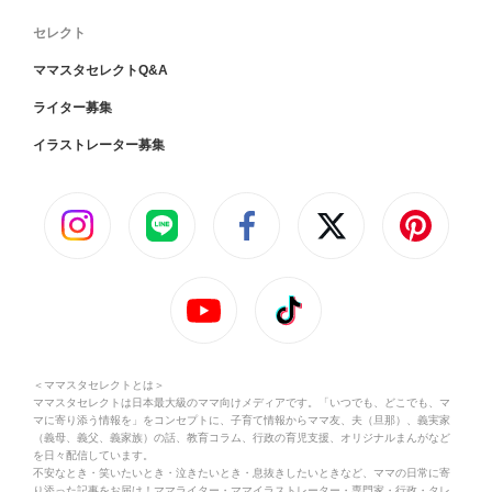
セレクト
ママスタセレクトQ&A
ライター募集
イラストレーター募集
＜ママスタセレクトとは＞
ママスタセレクトは日本最大級のママ向けメディアです。「いつでも、どこでも、マ
マに寄り添う情報を」をコンセプトに、子育て情報からママ友、夫（旦那）、義実家
（義母、義父、義家族）の話、教育コラム、行政の育児支援、オリジナルまんがなど
を日々配信しています。
不安なとき・笑いたいとき・泣きたいとき・息抜きしたいときなど、ママの日常に寄
り添った記事をお届け！ママライター・ママイラストレーター・専門家・行政・タレ