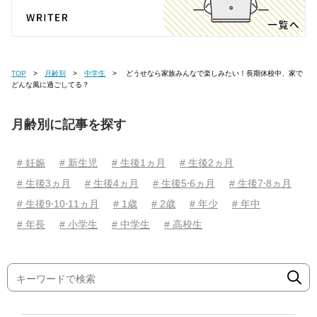
TOP
月齢別
中学生
どうせなら家族みんなで楽しみたい！長期休校中、家で
どんな風に過ごしてる？
月齢別に記事を探す
# 妊娠
# 新生児
# 生後1ヵ月
# 生後2ヵ月
# 生後3ヵ月
# 生後4ヵ月
# 生後5⋅6ヵ月
# 生後7⋅8ヵ月
# 生後9⋅10⋅11ヵ月
# 1歳
# 2歳
# 年少
# 年中
# 年長
# 小学生
# 中学生
# 高校生