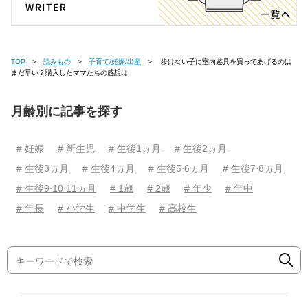
TOP
読みもの
子育て/妊娠/出産
歩けない子に室内遊具を買ってあげるのは
まだ早い？購入したママたちの感想は
月齢別に記事を探す
# 妊娠
# 新生児
# 生後1ヵ月
# 生後2ヵ月
# 生後3ヵ月
# 生後4ヵ月
# 生後5⋅6ヵ月
# 生後7⋅8ヵ月
# 生後9⋅10⋅11ヵ月
# 1歳
# 2歳
# 年少
# 年中
# 年長
# 小学生
# 中学生
# 高校生