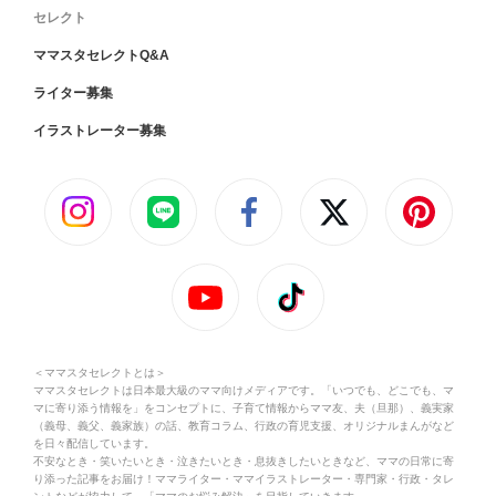
セレクト
ママスタセレクトQ&A
ライター募集
イラストレーター募集
＜ママスタセレクトとは＞
ママスタセレクトは日本最大級のママ向けメディアです。「いつでも、どこでも、マ
マに寄り添う情報を」をコンセプトに、子育て情報からママ友、夫（旦那）、義実家
（義母、義父、義家族）の話、教育コラム、行政の育児支援、オリジナルまんがなど
を日々配信しています。
不安なとき・笑いたいとき・泣きたいとき・息抜きしたいときなど、ママの日常に寄
り添った記事をお届け！ママライター・ママイラストレーター・専門家・行政・タレ