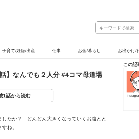
子育て/妊娠/出産
仕事
お金/暮らし
お出かけ/
この記
8話】なんでも２人分 #4コマ母道場
載1話から読む
Instag
ましたか？ どんどん大きくなっていくお腹とと
ますね。