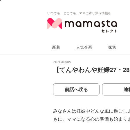
`
いつでも、どこでも、ママに寄り添う情報を
新着
人気企画
家族
2020/03/05
【てんやわんや妊婦27・2
前話へ戻る
連
みなさんは妊娠中どんな風に過ごし
もに、ママになる心の準備も始まり