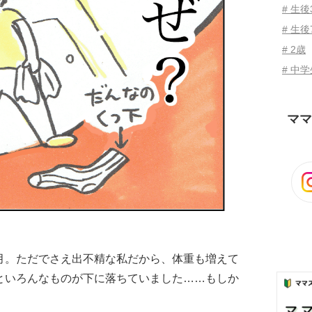
# 生
# 生後
# 2歳
# 中
ママ
月。ただでさえ出不精な私だから、体重も増えて
といろんなものが下に落ちていました……もしか