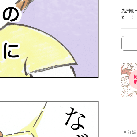
九州朝
た！！
# 妊娠