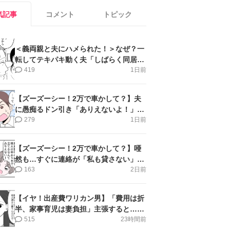
気記事
コメント
トピック
＜義両親と夫にハメられた！＞なぜ？一
転してテキパキ動く夫「しばらく同居」
提案され【第4話まんが】
419
1日前
【ズーズーシー！2万で車かして？】夫
に愚痴るドン引き「ありえないよ！」＜
第16話＞#4コマ母道場
279
1日前
【ズーズーシー！2万で車かして？】唖
然も…すぐに連絡が「私も貸さない」＜
第15話＞#4コマ母道場
163
2日前
【イヤ！出産費ワリカン男】「費用は折
半、家事育児は妻負担」主張すると…＜
第11話＞#4コマ母道場
515
23時間前