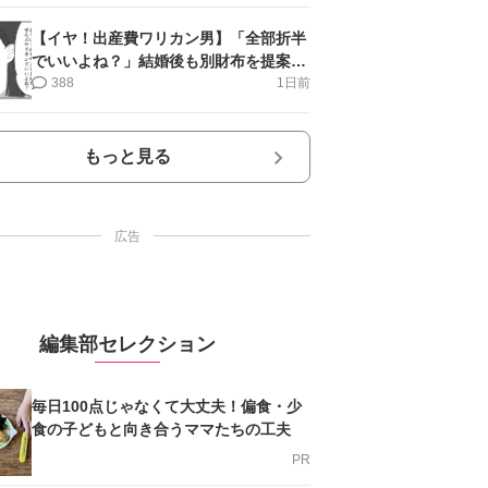
【イヤ！出産費ワリカン男】「全部折半
でいいよね？」結婚後も別財布を提案＜
第10話＞#4コマ母道場
388
1日前
もっと見る
広告
編集部セレクション
毎日100点じゃなくて大丈夫！偏食・少
食の子どもと向き合うママたちの工夫
PR