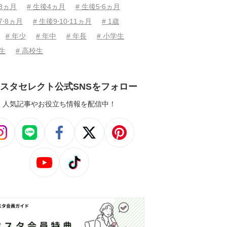
後3ヵ月
# 生後4ヵ月
# 生後5⋅6ヵ月
7⋅8ヵ月
# 生後9⋅10⋅11ヵ月
# 1歳
# 年少
# 年中
# 年長
# 小学生
学生
# 高校生
スタセレクト公式SNSをフォロー
人気記事やお役立ち情報を配信中！