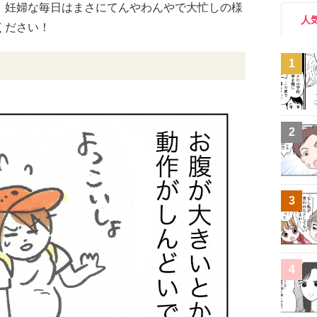
 妊婦な毎日はまさにてんやわんやで大忙しの様
人
ください！
1
2
3
4