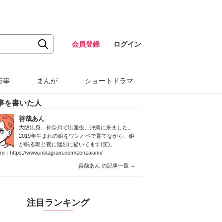
会員登録
ログイン
行事
まんが
ショートドラマ
事を書いた人
善哉あん
大阪出身、神奈川で出産後、沖縄に来ました。
2019年生まれの娘をワンオペで育てながら、娘
が眠る朝と夜に猛烈に描いてます(笑)。
ram：
https://www.instagram.com/zenzaiann/
善哉あん の記事一覧
→
注目ランキング