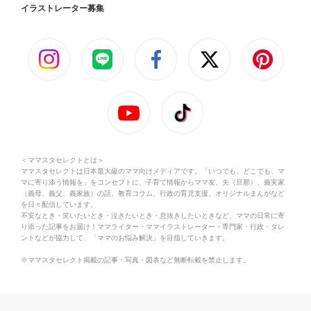
イラストレーター募集
＜ママスタセレクトとは＞
ママスタセレクトは日本最大級のママ向けメディアです。「いつでも、どこでも、マ
マに寄り添う情報を」をコンセプトに、子育て情報からママ友、夫（旦那）、義実家
（義母、義父、義家族）の話、教育コラム、行政の育児支援、オリジナルまんがなど
を日々配信しています。
不安なとき・笑いたいとき・泣きたいとき・息抜きしたいときなど、ママの日常に寄
り添った記事をお届け！ママライター・ママイラストレーター・専門家・行政・タレ
ントなどが協力して、「ママのお悩み解決」を目指していきます。
※ママスタセレクト掲載の記事・写真・図表など無断転載を禁止します。