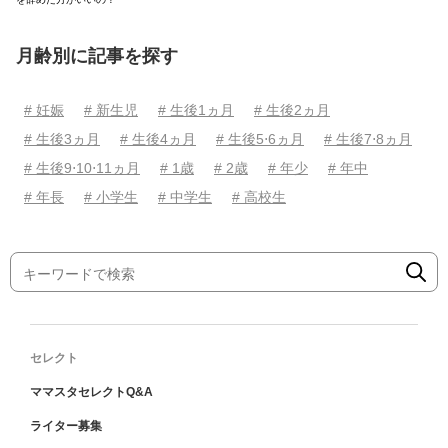
月齢別に記事を探す
# 妊娠
# 新生児
# 生後1ヵ月
# 生後2ヵ月
# 生後3ヵ月
# 生後4ヵ月
# 生後5⋅6ヵ月
# 生後7⋅8ヵ月
# 生後9⋅10⋅11ヵ月
# 1歳
# 2歳
# 年少
# 年中
# 年長
# 小学生
# 中学生
# 高校生
セレクト
ママスタセレクトQ&A
ライター募集