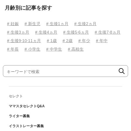
月齢別に記事を探す
# 妊娠
# 新生児
# 生後1ヵ月
# 生後2ヵ月
# 生後3ヵ月
# 生後4ヵ月
# 生後5⋅6ヵ月
# 生後7⋅8ヵ月
# 生後9⋅10⋅11ヵ月
# 1歳
# 2歳
# 年少
# 年中
# 年長
# 小学生
# 中学生
# 高校生
セレクト
ママスタセレクトQ&A
ライター募集
イラストレーター募集