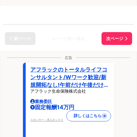
1ページ目へ戻る
広告
アフラックのトータルライフコ
ンサルタント/Wワーク歓迎/新
規開拓なし!午前だけ午後だけ勤
アフラック生命保険株式会社
務もOK!/自由な働き方のライフ
パートナー
業務委託
固定報酬14万円
詳しくはこちら
スポンサー：求人ボックス