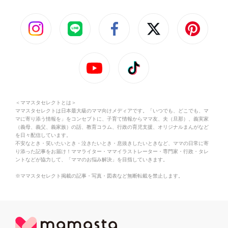
＜ママスタセレクトとは＞
ママスタセレクトは日本最大級のママ向けメディアです。「いつでも、どこでも、マ
マに寄り添う情報を」をコンセプトに、子育て情報からママ友、夫（旦那）、義実家
（義母、義父、義家族）の話、教育コラム、行政の育児支援、オリジナルまんがなど
を日々配信しています。
不安なとき・笑いたいとき・泣きたいとき・息抜きしたいときなど、ママの日常に寄
り添った記事をお届け！ママライター・ママイラストレーター・専門家・行政・タレ
ントなどが協力して、「ママのお悩み解決」を目指していきます。
※ママスタセレクト掲載の記事・写真・図表など無断転載を禁止します。