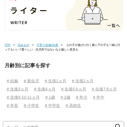
TOP
読みもの
子育て/妊娠/出産
上の子が遊びに行く家に下の子も一緒に行
ってもいい？図々しい、託児所ではないなど厳しい意見も
月齢別に記事を探す
# 妊娠
# 新生児
# 生後1ヵ月
# 生後2ヵ月
# 生後3ヵ月
# 生後4ヵ月
# 生後5⋅6ヵ月
# 生後7⋅8ヵ月
# 生後9⋅10⋅11ヵ月
# 1歳
# 2歳
# 年少
# 年中
# 年長
# 小学生
# 中学生
# 高校生