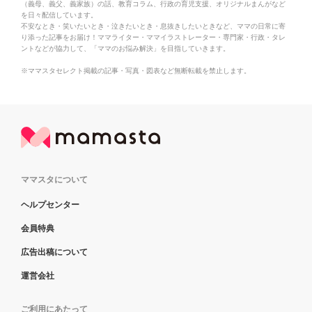
（義母、義父、義家族）の話、教育コラム、行政の育児支援、オリジナルまんがなど
を日々配信しています。
不安なとき・笑いたいとき・泣きたいとき・息抜きしたいときなど、ママの日常に寄
り添った記事をお届け！ママライター・ママイラストレーター・専門家・行政・タレ
ントなどが協力して、「ママのお悩み解決」を目指していきます。
※ママスタセレクト掲載の記事・写真・図表など無断転載を禁止します。
ママスタについて
ヘルプセンター
会員特典
広告出稿について
運営会社
ご利用にあたって