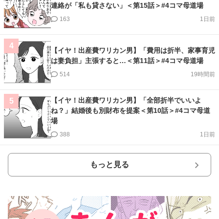
連絡が「私も貸さない」＜第15話＞#4コマ母道場
163
1日前
4
【イヤ！出産費ワリカン男】「費用は折半、家事育児
は妻負担」主張すると…＜第11話＞#4コマ母道場
514
19時間前
【イヤ！出産費ワリカン男】「全部折半でいいよ
5
ね？」結婚後も別財布を提案＜第10話＞#4コマ母道
場
388
1日前
もっと見る