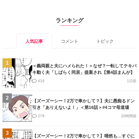
ランキング
人気記事
コメント
トピック
1
＜義両親と夫にハメられた！＞なぜ？一転してテキパ
キ動く夫「しばらく同居」提案され【第4話まんが】
419
1日前
2
【ズーズーシー！2万で車かして？】夫に愚痴るドン
引き「ありえないよ！」＜第16話＞#4コマ母道場
279
20時間前
3
【ズーズーシー！2万で車かして？】唖然も…すぐに