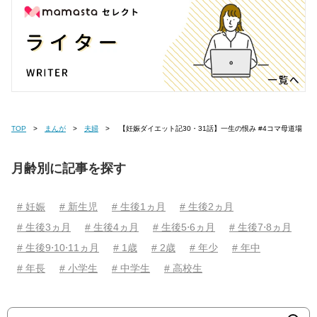
TOP
まんが
夫婦
【妊娠ダイエット記30・31話】一生の恨み #4コマ母道場
月齢別に記事を探す
# 妊娠
# 新生児
# 生後1ヵ月
# 生後2ヵ月
# 生後3ヵ月
# 生後4ヵ月
# 生後5⋅6ヵ月
# 生後7⋅8ヵ月
# 生後9⋅10⋅11ヵ月
# 1歳
# 2歳
# 年少
# 年中
# 年長
# 小学生
# 中学生
# 高校生