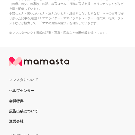
（義母、義父、義家族）の話、教育コラム、行政の育児支援、オリジナルまんがなど
を日々配信しています。
不安なとき・笑いたいとき・泣きたいとき・息抜きしたいときなど、ママの日常に寄
り添った記事をお届け！ママライター・ママイラストレーター・専門家・行政・タレ
ントなどが協力して、「ママのお悩み解決」を目指していきます。
※ママスタセレクト掲載の記事・写真・図表など無断転載を禁止します。
ママスタについて
ヘルプセンター
会員特典
広告出稿について
運営会社