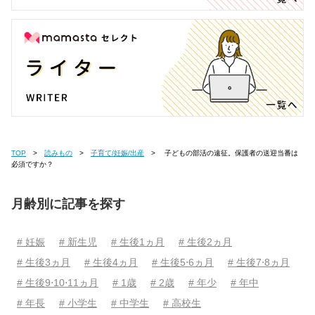
TOP
読みもの
子育て/妊娠/出産
子どもの部活の遠征。保護者の送迎当番は
必須ですか？
月齢別に記事を探す
# 妊娠
# 新生児
# 生後1ヵ月
# 生後2ヵ月
# 生後3ヵ月
# 生後4ヵ月
# 生後5⋅6ヵ月
# 生後7⋅8ヵ月
# 生後9⋅10⋅11ヵ月
# 1歳
# 2歳
# 年少
# 年中
# 年長
# 小学生
# 中学生
# 高校生