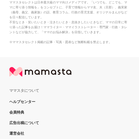
ママスタセレクトは日本最大級のママ向けメディアです。「いつでも、どこでも、マ
マに寄り添う情報を」をコンセプトに、子育て情報からママ友、夫（旦那）、義実家
（義母、義父、義家族）の話、教育コラム、行政の育児支援、オリジナルまんがなど
を日々配信しています。
不安なとき・笑いたいとき・泣きたいとき・息抜きしたいときなど、ママの日常に寄
り添った記事をお届け！ママライター・ママイラストレーター・専門家・行政・タレ
ントなどが協力して、「ママのお悩み解決」を目指していきます。
※ママスタセレクト掲載の記事・写真・図表など無断転載を禁止します。
ママスタについて
ヘルプセンター
会員特典
広告出稿について
運営会社