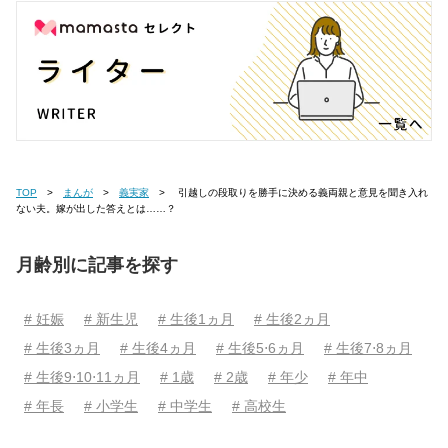
TOP
まんが
義実家
引越しの段取りを勝手に決める義両親と意見を聞き入れ
ない夫。嫁が出した答えとは……？
月齢別に記事を探す
# 妊娠
# 新生児
# 生後1ヵ月
# 生後2ヵ月
# 生後3ヵ月
# 生後4ヵ月
# 生後5⋅6ヵ月
# 生後7⋅8ヵ月
# 生後9⋅10⋅11ヵ月
# 1歳
# 2歳
# 年少
# 年中
# 年長
# 小学生
# 中学生
# 高校生