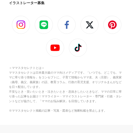
イラストレーター募集
＜ママスタセレクトとは＞
ママスタセレクトは日本最大級のママ向けメディアです。「いつでも、どこでも、マ
マに寄り添う情報を」をコンセプトに、子育て情報からママ友、夫（旦那）、義実家
（義母、義父、義家族）の話、教育コラム、行政の育児支援、オリジナルまんがなど
を日々配信しています。
不安なとき・笑いたいとき・泣きたいとき・息抜きしたいときなど、ママの日常に寄
り添った記事をお届け！ママライター・ママイラストレーター・専門家・行政・タレ
ントなどが協力して、「ママのお悩み解決」を目指していきます。
※ママスタセレクト掲載の記事・写真・図表など無断転載を禁止します。