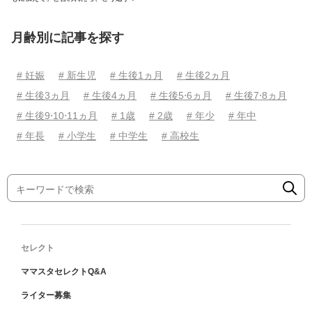
月齢別に記事を探す
# 妊娠
# 新生児
# 生後1ヵ月
# 生後2ヵ月
# 生後3ヵ月
# 生後4ヵ月
# 生後5⋅6ヵ月
# 生後7⋅8ヵ月
# 生後9⋅10⋅11ヵ月
# 1歳
# 2歳
# 年少
# 年中
# 年長
# 小学生
# 中学生
# 高校生
セレクト
ママスタセレクトQ&A
ライター募集