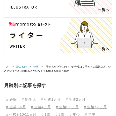
TOP
読みもの
仕事
子どもが小学生のママの年収は？子どもの病気など、い
ざというときに頼れる人がいなくても働ける理由も解説
月齢別に記事を探す
# 妊娠
# 新生児
# 生後1ヵ月
# 生後2ヵ月
# 生後3ヵ月
# 生後4ヵ月
# 生後5⋅6ヵ月
# 生後7⋅8ヵ月
# 生後9⋅10⋅11ヵ月
# 1歳
# 2歳
# 年少
# 年中