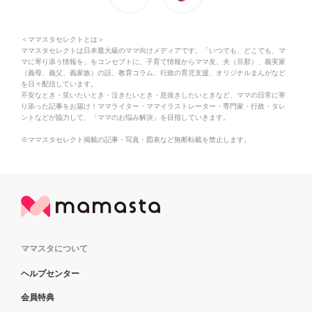
＜ママスタセレクトとは＞
ママスタセレクトは日本最大級のママ向けメディアです。「いつでも、どこでも、マ
マに寄り添う情報を」をコンセプトに、子育て情報からママ友、夫（旦那）、義実家
（義母、義父、義家族）の話、教育コラム、行政の育児支援、オリジナルまんがなど
を日々配信しています。
不安なとき・笑いたいとき・泣きたいとき・息抜きしたいときなど、ママの日常に寄
り添った記事をお届け！ママライター・ママイラストレーター・専門家・行政・タレ
ントなどが協力して、「ママのお悩み解決」を目指していきます。
※ママスタセレクト掲載の記事・写真・図表など無断転載を禁止します。
ママスタについて
ヘルプセンター
会員特典