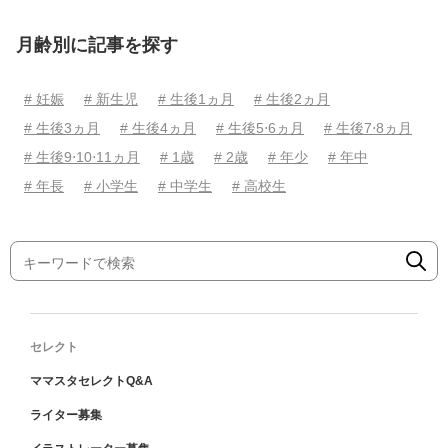
月齢別に記事を探す
# 妊娠
# 新生児
# 生後1ヵ月
# 生後2ヵ月
# 生後3ヵ月
# 生後4ヵ月
# 生後5⋅6ヵ月
# 生後7⋅8ヵ月
# 生後9⋅10⋅11ヵ月
# 1歳
# 2歳
# 年少
# 年中
# 年長
# 小学生
# 中学生
# 高校生
セレクト
ママスタセレクトQ&A
ライター募集