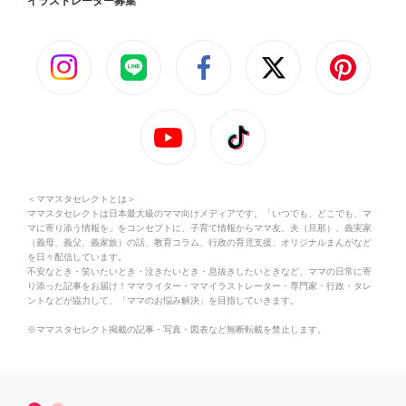
イラストレーター募集
＜ママスタセレクトとは＞
ママスタセレクトは日本最大級のママ向けメディアです。「いつでも、どこでも、マ
マに寄り添う情報を」をコンセプトに、子育て情報からママ友、夫（旦那）、義実家
（義母、義父、義家族）の話、教育コラム、行政の育児支援、オリジナルまんがなど
を日々配信しています。
不安なとき・笑いたいとき・泣きたいとき・息抜きしたいときなど、ママの日常に寄
り添った記事をお届け！ママライター・ママイラストレーター・専門家・行政・タレ
ントなどが協力して、「ママのお悩み解決」を目指していきます。
※ママスタセレクト掲載の記事・写真・図表など無断転載を禁止します。