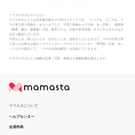
＜ママスタセレクトとは＞
ママスタセレクトは日本最大級のママ向けメディアです。「いつでも、どこでも、マ
マに寄り添う情報を」をコンセプトに、子育て情報からママ友、夫（旦那）、義実家
（義母、義父、義家族）の話、教育コラム、行政の育児支援、オリジナルまんがなど
を日々配信しています。
不安なとき・笑いたいとき・泣きたいとき・息抜きしたいときなど、ママの日常に寄
り添った記事をお届け！ママライター・ママイラストレーター・専門家・行政・タレ
ントなどが協力して、「ママのお悩み解決」を目指していきます。
※ママスタセレクト掲載の記事・写真・図表など無断転載を禁止します。
ママスタについて
ヘルプセンター
会員特典