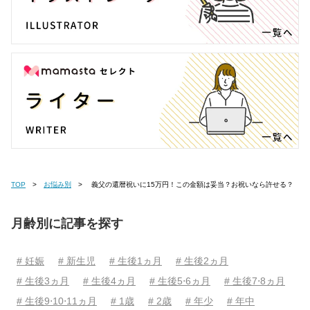
TOP
お悩み別
義父の還暦祝いに15万円！この金額は妥当？お祝いなら許せる？
月齢別に記事を探す
# 妊娠
# 新生児
# 生後1ヵ月
# 生後2ヵ月
# 生後3ヵ月
# 生後4ヵ月
# 生後5⋅6ヵ月
# 生後7⋅8ヵ月
# 生後9⋅10⋅11ヵ月
# 1歳
# 2歳
# 年少
# 年中