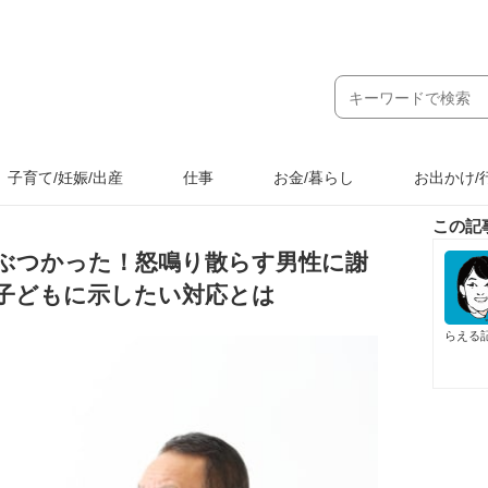
子育て/妊娠/出産
仕事
お金/暮らし
お出かけ/
この記
ぶつかった！怒鳴り散らす男性に謝
子どもに示したい対応とは
らえる