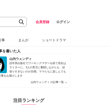
会員登録
ログイン
行事
まんが
ショートドラマ
事を書いた人
山内ウェンディ
語学系出版社でワーキングマザーを経て現在は
ライターに。3人の育児に奮闘しながらも、頑
張りすぎないのが目標。ママたちに楽しんでも
記事をお届けします
山内ウェンディ の記事一覧
→
注目ランキング