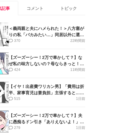
気記事
コメント
トピック
＜義両親と夫にハメられた！＞八方塞が
りの私「バカみたい…」同居以外に選択
肢がない【第5話まんが】
370
22時間前
【ズーズーシー！2万で車かして？】な
ぜ私の味方しないの？母ならきっと！＜
第17話＞#4コマ母道場
424
11時間前
【イヤ！出産費ワリカン男】「費用は折
半、家事育児は妻負担」主張すると…＜
第11話＞#4コマ母道場
515
1日前
【ズーズーシー！2万で車かして？】夫
に愚痴るドン引き「ありえないよ！」＜
第16話＞#4コマ母道場
279
1日前