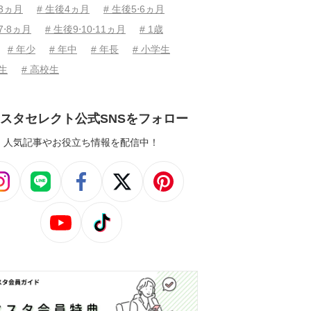
後3ヵ月
# 生後4ヵ月
# 生後5⋅6ヵ月
7⋅8ヵ月
# 生後9⋅10⋅11ヵ月
# 1歳
# 年少
# 年中
# 年長
# 小学生
学生
# 高校生
スタセレクト公式SNSをフォロー
人気記事やお役立ち情報を配信中！