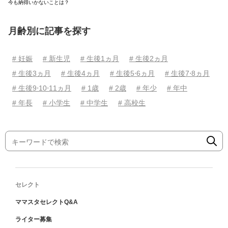
今も納得いかないことは？
月齢別に記事を探す
# 妊娠
# 新生児
# 生後1ヵ月
# 生後2ヵ月
# 生後3ヵ月
# 生後4ヵ月
# 生後5⋅6ヵ月
# 生後7⋅8ヵ月
# 生後9⋅10⋅11ヵ月
# 1歳
# 2歳
# 年少
# 年中
# 年長
# 小学生
# 中学生
# 高校生
セレクト
ママスタセレクトQ&A
ライター募集