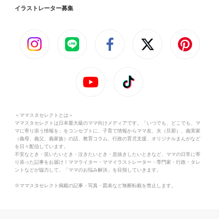
イラストレーター募集
＜ママスタセレクトとは＞
ママスタセレクトは日本最大級のママ向けメディアです。「いつでも、どこでも、マ
マに寄り添う情報を」をコンセプトに、子育て情報からママ友、夫（旦那）、義実家
（義母、義父、義家族）の話、教育コラム、行政の育児支援、オリジナルまんがなど
を日々配信しています。
不安なとき・笑いたいとき・泣きたいとき・息抜きしたいときなど、ママの日常に寄
り添った記事をお届け！ママライター・ママイラストレーター・専門家・行政・タレ
ントなどが協力して、「ママのお悩み解決」を目指していきます。
※ママスタセレクト掲載の記事・写真・図表など無断転載を禁止します。