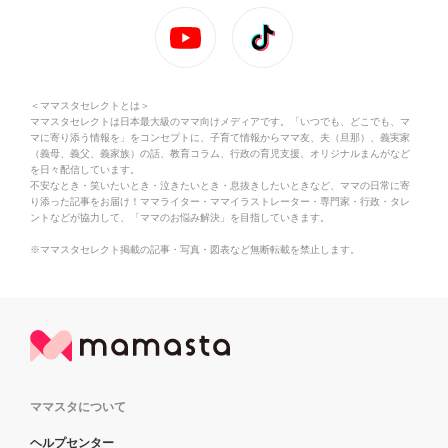
＜ママスタセレクトとは＞
ママスタセレクトは日本最大級のママ向けメディアです。「いつでも、どこでも、マ
マに寄り添う情報を」をコンセプトに、子育て情報からママ友、夫（旦那）、義実家
（義母、義父、義家族）の話、教育コラム、行政の育児支援、オリジナルまんがなど
を日々配信しています。
不安なとき・笑いたいとき・泣きたいとき・息抜きしたいときなど、ママの日常に寄
り添った記事をお届け！ママライター・ママイラストレーター・専門家・行政・タレ
ントなどが協力して、「ママのお悩み解決」を目指していきます。
※ママスタセレクト掲載の記事・写真・図表など無断転載を禁止します。
ママスタについて
ヘルプセンター