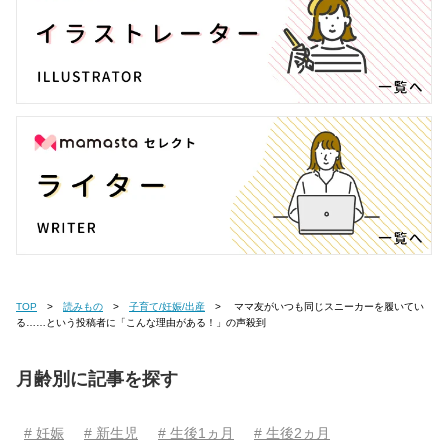
TOP
読みもの
子育て/妊娠/出産
ママ友がいつも同じスニーカーを履いてい
る……という投稿者に「こんな理由がある！」の声殺到
月齢別に記事を探す
# 妊娠
# 新生児
# 生後1ヵ月
# 生後2ヵ月