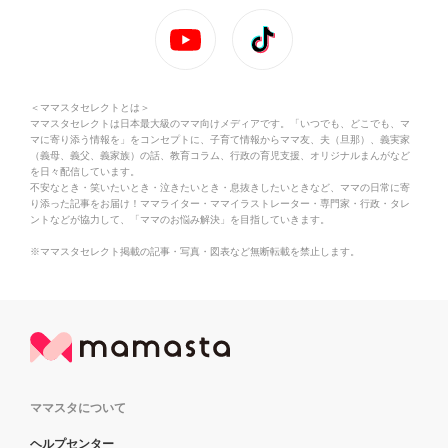
＜ママスタセレクトとは＞
ママスタセレクトは日本最大級のママ向けメディアです。「いつでも、どこでも、マ
マに寄り添う情報を」をコンセプトに、子育て情報からママ友、夫（旦那）、義実家
（義母、義父、義家族）の話、教育コラム、行政の育児支援、オリジナルまんがなど
を日々配信しています。
不安なとき・笑いたいとき・泣きたいとき・息抜きしたいときなど、ママの日常に寄
り添った記事をお届け！ママライター・ママイラストレーター・専門家・行政・タレ
ントなどが協力して、「ママのお悩み解決」を目指していきます。
※ママスタセレクト掲載の記事・写真・図表など無断転載を禁止します。
ママスタについて
ヘルプセンター