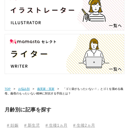
TOP
お悩み別
義実家・実家
「ゴミ袋がもったいない！」とゴミを溜める義
母。義母のもったいない精神に対抗する手段とは？
月齢別に記事を探す
# 妊娠
# 新生児
# 生後1ヵ月
# 生後2ヵ月