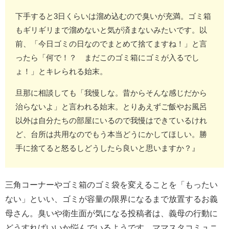
下手すると3日くらいは溜め込むので臭いが充満。ゴミ箱
もギリギリまで溜めないと気が済まないみたいです。以
前、「今日ゴミの日なのでまとめて捨てますね！」と言
ったら「何で！？ まだこのゴミ箱にゴミが入るでし
ょ！」とキレられる始末。
旦那に相談しても「我慢しな。昔からそんな感じだから
治らないよ」と言われる始末。とりあえずご飯やお風呂
以外は自分たちの部屋にいるので我慢はできているけれ
ど、台所は共用なのでもう本当どうにかしてほしい。勝
手に捨てると怒るしどうしたら良いと思いますか？』
三角コーナーやゴミ箱のゴミ袋を変えることを「もったい
ない」といい、ゴミが容量の限界になるまで放置するお義
母さん。臭いや衛生面が気になる投稿者は、義母の行動に
どうすればいいか悩んでいるようです。ママスタコミュニ