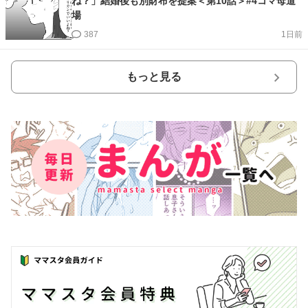
ね？」結婚後も別財布を提案＜第10話＞#4コマ母道
場
387
1日前
もっと見る