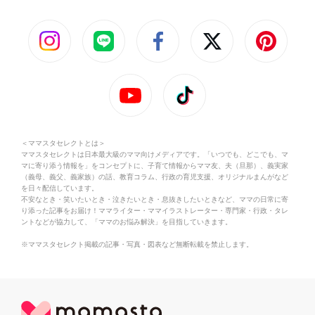
＜ママスタセレクトとは＞
ママスタセレクトは日本最大級のママ向けメディアです。「いつでも、どこでも、マ
マに寄り添う情報を」をコンセプトに、子育て情報からママ友、夫（旦那）、義実家
（義母、義父、義家族）の話、教育コラム、行政の育児支援、オリジナルまんがなど
を日々配信しています。
不安なとき・笑いたいとき・泣きたいとき・息抜きしたいときなど、ママの日常に寄
り添った記事をお届け！ママライター・ママイラストレーター・専門家・行政・タレ
ントなどが協力して、「ママのお悩み解決」を目指していきます。
※ママスタセレクト掲載の記事・写真・図表など無断転載を禁止します。