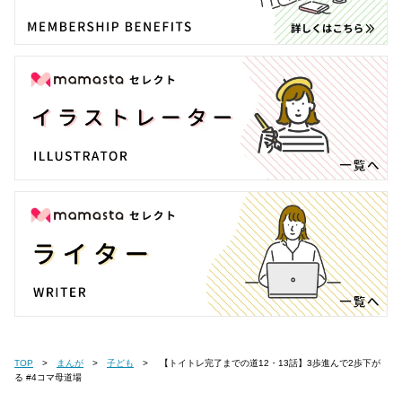
TOP
まんが
子ども
【トイトレ完了までの道12・13話】3歩進んで2歩下が
る #4コマ母道場