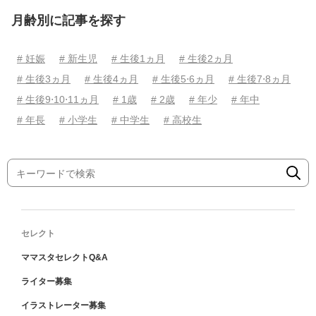
月齢別に記事を探す
# 妊娠
# 新生児
# 生後1ヵ月
# 生後2ヵ月
# 生後3ヵ月
# 生後4ヵ月
# 生後5⋅6ヵ月
# 生後7⋅8ヵ月
# 生後9⋅10⋅11ヵ月
# 1歳
# 2歳
# 年少
# 年中
# 年長
# 小学生
# 中学生
# 高校生
セレクト
ママスタセレクトQ&A
ライター募集
イラストレーター募集