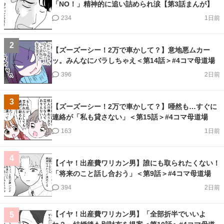
「NO！」精神的に追い詰められ涙【第3話まんが】
234
1日前
2
【ズーズーシー！2万で車かして？】意地悪ムカー
ッ。みんなにバラしちゃえ＜第14話＞#4コマ母道場
396
2日前
3
【ズーズーシー！2万で車かして？】唖然も…すぐに
連絡が「私も貸さない」＜第15話＞#4コマ母道場
163
1日前
4
【イヤ！出産費ワリカン男】誰にも取られたくない！
「将来のこと話し合おう」＜第9話＞#4コマ母道場
394
2日前
【イヤ！出産費ワリカン男】「全部折半でいいよ
5