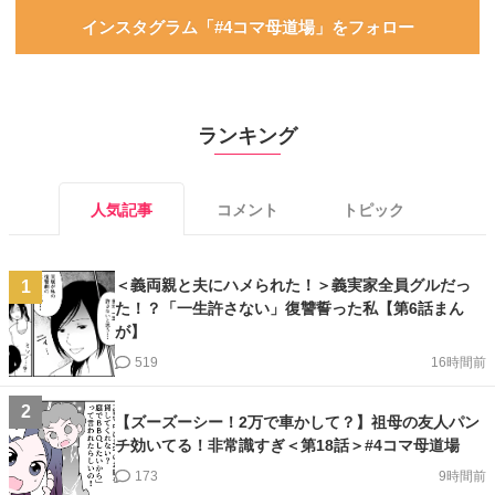
インスタグラム「#4コマ母道場」をフォロー
ランキング
人気記事
コメント
トピック
＜義両親と夫にハメられた！＞義実家全員グルだっ
1
た！？「一生許さない」復讐誓った私【第6話まん
が】
519
16時間前
2
【ズーズーシー！2万で車かして？】祖母の友人パン
チ効いてる！非常識すぎ＜第18話＞#4コマ母道場
173
9時間前