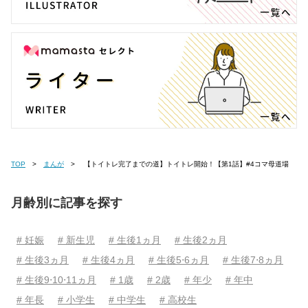
TOP
まんが
【トイトレ完了までの道】トイトレ開始！【第1話】#4コマ母道場
月齢別に記事を探す
# 妊娠
# 新生児
# 生後1ヵ月
# 生後2ヵ月
# 生後3ヵ月
# 生後4ヵ月
# 生後5⋅6ヵ月
# 生後7⋅8ヵ月
# 生後9⋅10⋅11ヵ月
# 1歳
# 2歳
# 年少
# 年中
# 年長
# 小学生
# 中学生
# 高校生