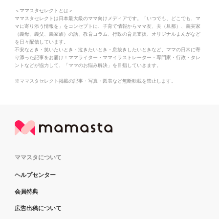
＜ママスタセレクトとは＞
ママスタセレクトは日本最大級のママ向けメディアです。「いつでも、どこでも、マ
マに寄り添う情報を」をコンセプトに、子育て情報からママ友、夫（旦那）、義実家
（義母、義父、義家族）の話、教育コラム、行政の育児支援、オリジナルまんがなど
を日々配信しています。
不安なとき・笑いたいとき・泣きたいとき・息抜きしたいときなど、ママの日常に寄
り添った記事をお届け！ママライター・ママイラストレーター・専門家・行政・タレ
ントなどが協力して、「ママのお悩み解決」を目指していきます。
※ママスタセレクト掲載の記事・写真・図表など無断転載を禁止します。
ママスタについて
ヘルプセンター
会員特典
広告出稿について