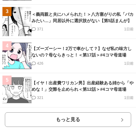
3
＜義両親と夫にハメられた！＞八方塞がりの私「バカ
みたい…」同居以外に選択肢がない【第5話まんが】
371
1日前
4
【ズーズーシー！2万で車かして？】なぜ私の味方し
ないの？母ならきっと！＜第17話＞#4コマ母道場
426
1日前
5
【イヤ！出産費ワリカン男】出産経験ある姉から「や
めな！」交際を止められ＜第12話＞#4コマ母道場
321
1日前
もっと見る