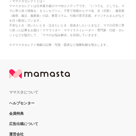
＜ママスタセレクトとは＞
ママスタセレクトは日本最大級のママ向けメディアです。「いつでも、どこでも、マ
マに寄り添う情報を」をコンセプトに、子育て情報からママ友、夫（旦那）、義実家
（義母、義父、義家族）の話、教育コラム、行政の育児支援、オリジナルまんがなど
を日々配信しています。
不安なとき・笑いたいとき・泣きたいとき・息抜きしたいときなど、ママの日常に寄
り添った記事をお届け！ママライター・ママイラストレーター・専門家・行政・タレ
ントなどが協力して、「ママのお悩み解決」を目指していきます。
※ママスタセレクト掲載の記事・写真・図表など無断転載を禁止します。
ママスタについて
ヘルプセンター
会員特典
広告出稿について
運営会社