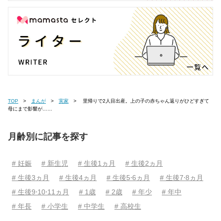
TOP
まんが
実家
里帰りで2人目出産。上の子の赤ちゃん返りがひどすぎて
母にまで影響が……
月齢別に記事を探す
# 妊娠
# 新生児
# 生後1ヵ月
# 生後2ヵ月
# 生後3ヵ月
# 生後4ヵ月
# 生後5⋅6ヵ月
# 生後7⋅8ヵ月
# 生後9⋅10⋅11ヵ月
# 1歳
# 2歳
# 年少
# 年中
# 年長
# 小学生
# 中学生
# 高校生