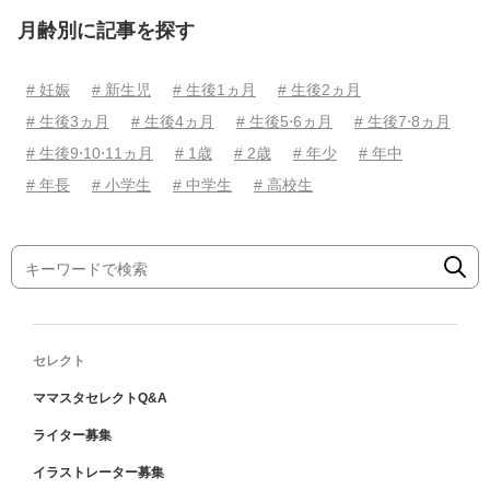
月齢別に記事を探す
# 妊娠
# 新生児
# 生後1ヵ月
# 生後2ヵ月
# 生後3ヵ月
# 生後4ヵ月
# 生後5⋅6ヵ月
# 生後7⋅8ヵ月
# 生後9⋅10⋅11ヵ月
# 1歳
# 2歳
# 年少
# 年中
# 年長
# 小学生
# 中学生
# 高校生
セレクト
ママスタセレクトQ&A
ライター募集
イラストレーター募集