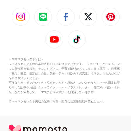
＜ママスタセレクトとは＞
ママスタセレクトは日本最大級のママ向けメディアです。「いつでも、どこでも、マ
マに寄り添う情報を」をコンセプトに、子育て情報からママ友、夫（旦那）、義実家
（義母、義父、義家族）の話、教育コラム、行政の育児支援、オリジナルまんがなど
を日々配信しています。
不安なとき・笑いたいとき・泣きたいとき・息抜きしたいときなど、ママの日常に寄
り添った記事をお届け！ママライター・ママイラストレーター・専門家・行政・タレ
ントなどが協力して、「ママのお悩み解決」を目指していきます。
※ママスタセレクト掲載の記事・写真・図表など無断転載を禁止します。