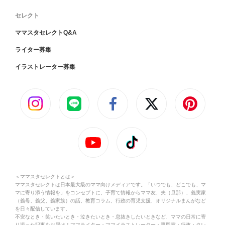
セレクト
ママスタセレクトQ&A
ライター募集
イラストレーター募集
＜ママスタセレクトとは＞
ママスタセレクトは日本最大級のママ向けメディアです。「いつでも、どこでも、マ
マに寄り添う情報を」をコンセプトに、子育て情報からママ友、夫（旦那）、義実家
（義母、義父、義家族）の話、教育コラム、行政の育児支援、オリジナルまんがなど
を日々配信しています。
不安なとき・笑いたいとき・泣きたいとき・息抜きしたいときなど、ママの日常に寄
り添った記事をお届け！ママライター・ママイラストレーター・専門家・行政・タレ