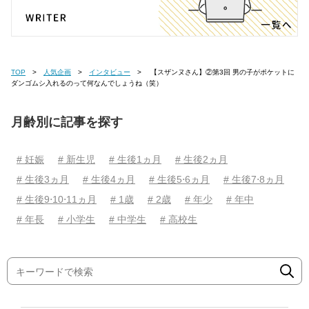
TOP
人気企画
インタビュー
【スザンヌさん】②第3回 男の子がポケットに
ダンゴムシ入れるのって何なんでしょうね（笑）
月齢別に記事を探す
# 妊娠
# 新生児
# 生後1ヵ月
# 生後2ヵ月
# 生後3ヵ月
# 生後4ヵ月
# 生後5⋅6ヵ月
# 生後7⋅8ヵ月
# 生後9⋅10⋅11ヵ月
# 1歳
# 2歳
# 年少
# 年中
# 年長
# 小学生
# 中学生
# 高校生