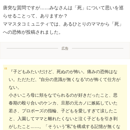
唐突な質問ですが……みなさんは「死」について思いを巡
らせることって、ありますか？
ママスタコミュニティでは、あるひとりのママから「死」
への恐怖が投稿されました。
広告
『子どもみたいだけど、死ぬのが怖い。痛みの恐怖はな
い。ただただ、”自分の意識が無くなる”のが怖くて仕方が
ない。
小さいころ母に頬をなでられるのが好きだったこと、思
春期の殴り合いのケンカ、旦那の元カノに嫉妬していた
若さ、プロポーズの指輪、子どもを愛しすぎて涙したこ
と、入園してママと離れたくないと泣く子どもを引き剥
がしたこと……。「そういう”私”を構成する記憶が無くな