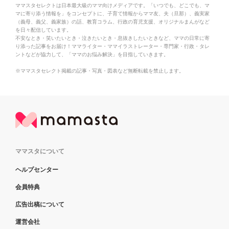
ママスタセレクトは日本最大級のママ向けメディアです。「いつでも、どこでも、マ
マに寄り添う情報を」をコンセプトに、子育て情報からママ友、夫（旦那）、義実家
（義母、義父、義家族）の話、教育コラム、行政の育児支援、オリジナルまんがなど
を日々配信しています。
不安なとき・笑いたいとき・泣きたいとき・息抜きしたいときなど、ママの日常に寄
り添った記事をお届け！ママライター・ママイラストレーター・専門家・行政・タレ
ントなどが協力して、「ママのお悩み解決」を目指していきます。
※ママスタセレクト掲載の記事・写真・図表など無断転載を禁止します。
ママスタについて
ヘルプセンター
会員特典
広告出稿について
運営会社