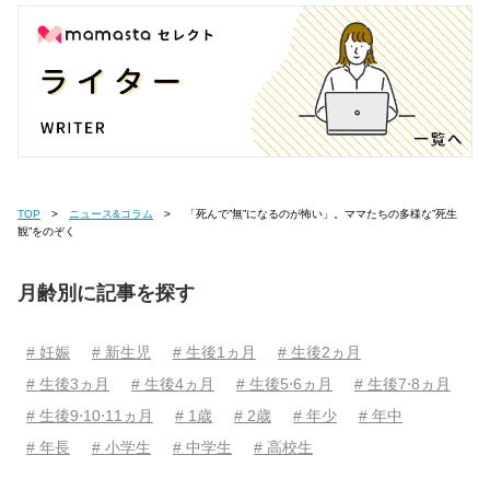
TOP
ニュース&コラム
「死んで”無”になるのが怖い」。ママたちの多様な”死生
観”をのぞく
月齢別に記事を探す
# 妊娠
# 新生児
# 生後1ヵ月
# 生後2ヵ月
# 生後3ヵ月
# 生後4ヵ月
# 生後5⋅6ヵ月
# 生後7⋅8ヵ月
# 生後9⋅10⋅11ヵ月
# 1歳
# 2歳
# 年少
# 年中
# 年長
# 小学生
# 中学生
# 高校生