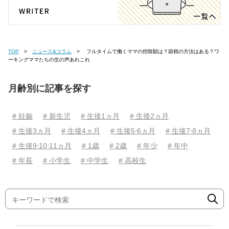
TOP
ニュース&コラム
フルタイムで働くママの控除額は？節税の方法はある？ワ
ーキングママたちの生の声あれこれ
月齢別に記事を探す
# 妊娠
# 新生児
# 生後1ヵ月
# 生後2ヵ月
# 生後3ヵ月
# 生後4ヵ月
# 生後5⋅6ヵ月
# 生後7⋅8ヵ月
# 生後9⋅10⋅11ヵ月
# 1歳
# 2歳
# 年少
# 年中
# 年長
# 小学生
# 中学生
# 高校生