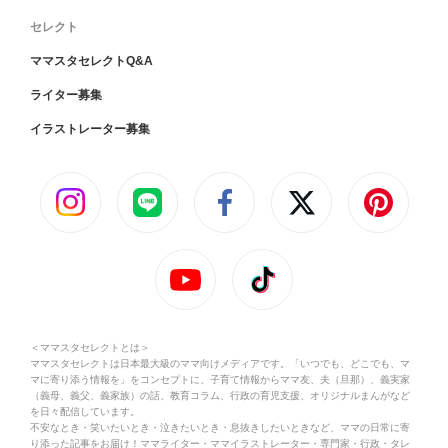
セレクト
ママスタセレクトQ&A
ライター募集
イラストレーター募集
＜ママスタセレクトとは＞
ママスタセレクトは日本最大級のママ向けメディアです。「いつでも、どこでも、マ
マに寄り添う情報を」をコンセプトに、子育て情報からママ友、夫（旦那）、義実家
（義母、義父、義家族）の話、教育コラム、行政の育児支援、オリジナルまんがなど
を日々配信しています。
不安なとき・笑いたいとき・泣きたいとき・息抜きしたいときなど、ママの日常に寄
り添った記事をお届け！ママライター・ママイラストレーター・専門家・行政・タレ