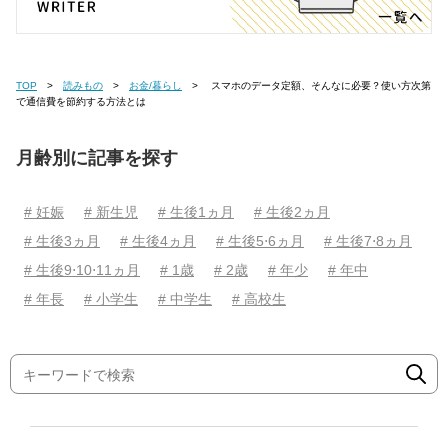
TOP
読みもの
お金/暮らし
スマホのデータ定額、そんなに必要？使い方次第
で通信費を節約する方法とは
月齢別に記事を探す
# 妊娠
# 新生児
# 生後1ヵ月
# 生後2ヵ月
# 生後3ヵ月
# 生後4ヵ月
# 生後5⋅6ヵ月
# 生後7⋅8ヵ月
# 生後9⋅10⋅11ヵ月
# 1歳
# 2歳
# 年少
# 年中
# 年長
# 小学生
# 中学生
# 高校生