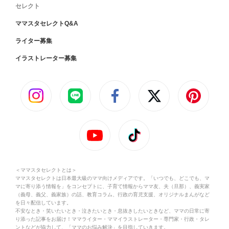
セレクト
ママスタセレクトQ&A
ライター募集
イラストレーター募集
＜ママスタセレクトとは＞
ママスタセレクトは日本最大級のママ向けメディアです。「いつでも、どこでも、マ
マに寄り添う情報を」をコンセプトに、子育て情報からママ友、夫（旦那）、義実家
（義母、義父、義家族）の話、教育コラム、行政の育児支援、オリジナルまんがなど
を日々配信しています。
不安なとき・笑いたいとき・泣きたいとき・息抜きしたいときなど、ママの日常に寄
り添った記事をお届け！ママライター・ママイラストレーター・専門家・行政・タレ
ントなどが協力して、「ママのお悩み解決」を目指していきます。