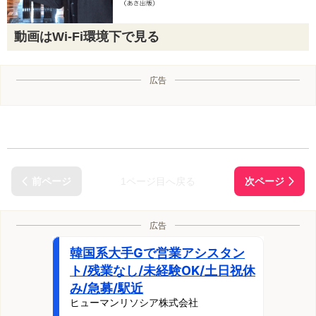
動画はWi-Fi環境下で見る
広告
1ページ目へ戻る
広告
韓国系大手Gで営業アシスタン
ト/残業なし/未経験OK/土日祝休
み/急募/駅近
ヒューマンリソシア株式会社