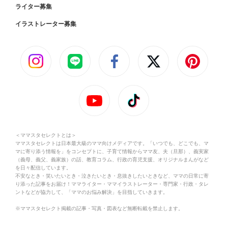
ライター募集
イラストレーター募集
＜ママスタセレクトとは＞
ママスタセレクトは日本最大級のママ向けメディアです。「いつでも、どこでも、マ
マに寄り添う情報を」をコンセプトに、子育て情報からママ友、夫（旦那）、義実家
（義母、義父、義家族）の話、教育コラム、行政の育児支援、オリジナルまんがなど
を日々配信しています。
不安なとき・笑いたいとき・泣きたいとき・息抜きしたいときなど、ママの日常に寄
り添った記事をお届け！ママライター・ママイラストレーター・専門家・行政・タレ
ントなどが協力して、「ママのお悩み解決」を目指していきます。
※ママスタセレクト掲載の記事・写真・図表など無断転載を禁止します。