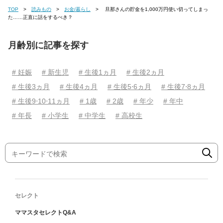
TOP
読みもの
お金/暮らし
旦那さんの貯金を1,000万円使い切ってしまっ
た……正直に話をするべき？
月齢別に記事を探す
# 妊娠
# 新生児
# 生後1ヵ月
# 生後2ヵ月
# 生後3ヵ月
# 生後4ヵ月
# 生後5⋅6ヵ月
# 生後7⋅8ヵ月
# 生後9⋅10⋅11ヵ月
# 1歳
# 2歳
# 年少
# 年中
# 年長
# 小学生
# 中学生
# 高校生
セレクト
ママスタセレクトQ&A